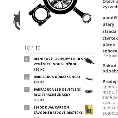
Otevíra
vyzved
ponděl
úterý
středa
čtvrte
pátek
TOP 10
sobota
* v pátek
HLINÍKOVÝ PALIVOVÝ FILTR S
VYMĚNITELNOU VLOŽKOU
Pokud 
150 Kč
od sebe
BARRACUDA ODRAZKA NCAT
Prodej
430 Kč
sportov
BARRACUDA LED OSVĚTLENÍ
mapa. P
REGISTRAČNÍ ZNAČKY
zóně př
805 Kč
vozu a 
nebo ně
894DC DUAL CARBON
autobus
ZÁVODNÍ BRZDOVÉ DESTIČKY
SBS