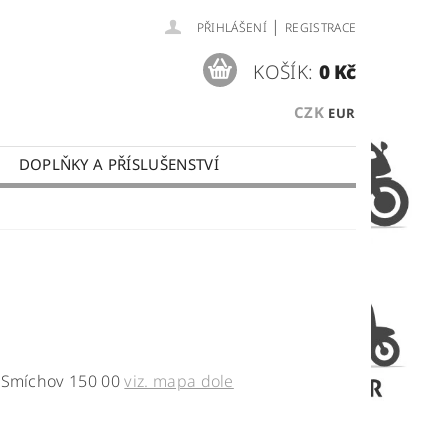
|
PŘIHLÁŠENÍ
REGISTRACE
KOŠÍK:
0 Kč
CZK
EUR
DOPLŇKY A PŘÍSLUŠENSTVÍ
 PLATBY
OBCHODNÍ PODMÍNKY
, Smíchov 150 00
viz. mapa dole
y