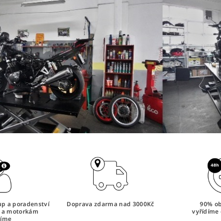
tup a poradenství
Doprava zdarma nad 3000Kč
90% o
i a motorkám
vyřídíme 
íme