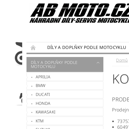
DÍLY A DOPLŇKY PODLE MOTOCYKLU
DÁRKY PRO MOTORKÁŘE
SERVIS MOTO
Domů
DÍLY A DOPLŇKY PODLE
MOTOCYKLU
PODMÍNKY OCHRANY OSOBNÍCH ÚDAJŮ
KO
APRILIA
BMW
DUCATI
PRODE
HONDA
Prodejn
KAWASAKI
KTM
73757
60491