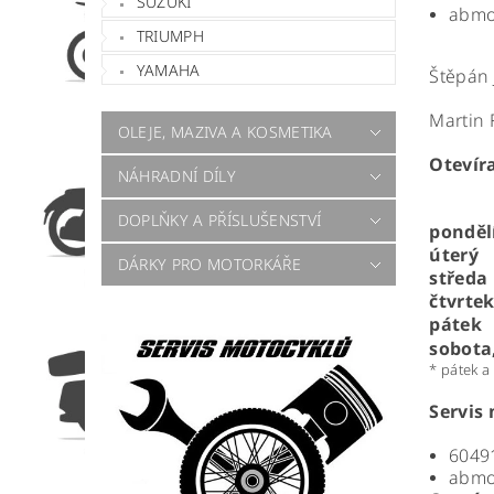
SUZUKI
abmo
TRIUMPH
YAMAHA
Štěpán 
Martin 
OLEJE, MAZIVA A KOSMETIKA
Otevír
NÁHRADNÍ DÍLY
DOPLŇKY A PŘÍSLUŠENSTVÍ
ponděl
úterý
DÁRKY PRO MOTORKÁŘE
středa
čtvrte
pátek
sobota
* pátek a
Servis
60491
abmo