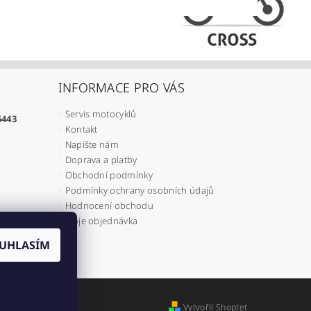
INFORMACE PRO VÁS
Servis motocyklů
6443
Kontakt
Napište nám
Doprava a platby
Obchodní podmínky
Podmínky ochrany osobních údajů
Hodnocení obchodu
Moje objednávka
UHLASÍM
Vytvořil Shoptet