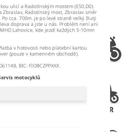
ckou ulicí a Radotínským mostem (E50,D0).
na Zbraslav, Radotínský most, Zbraslav směr
Po cca. 700m. je po levé straně velký žlutý
zleva doprava a jste u nás. Problém není ani
a MHD Lahovice, kde jezdí každých 5-10min
Platba v hotovosti nebo platební kartou
scover (pouze v kamenném obchodě).
061148
, BIC:
FIOBCZPPXXX
.
ervis motocyklů