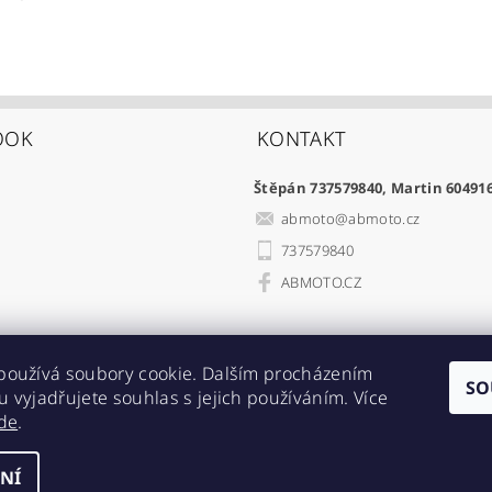
OOK
KONTAKT
Štěpán 737579840, Martin 60491
abmoto
@
abmoto.cz
737579840
ABMOTO.CZ
používá soubory cookie. Dalším procházením
SO
 vyjadřujete souhlas s jejich používáním. Více
Acebikes bezpečná přeprava, parkování motocyklů a skútrů
de
.
NÍ