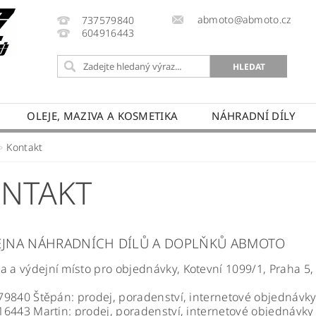
abmoto@abmoto.cz
737579840
604916443
OLEJE, MAZIVA A KOSMETIKA
NÁHRADNÍ DÍLY
CYKLŮ
KONTAKT
NAPIŠTE NÁM
DOPRAVA A
Kontakt
PRODÁVANÉ ZNAČKY
HODNOCENÍ OBCHODU
NTAKT
JNA NÁHRADNÍCH DÍLŮ A DOPLŇKŮ ABMOTO
a a výdejní místo pro objednávky, Kotevní 1099/1, Praha 5
9840 Štěpán: prodej, poradenství, internetové objednávk
6443 Martin: prodej, poradenství, internetové objednávky