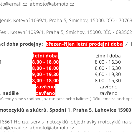
to@email.cz, abmoto@abmoto.cz
Jeník, Kotevní 1099/1, Praha 5, Smíchov, 15000, IČO - 70
Fesl, Kotevní 1099/1, Praha 5, Smíchov, 15000, IČO -
69356
ací doba prodejny:
březen-říjen letní prodejní doba
/
letní doba
zimní doba
í
8,00 - 18,00
8,00 - 16,30
8,00 - 18,00
8,00 - 16,30
9,00 - 19,30
9,00 - 19,30
k
8,00 - 18,00
8,00 - 16,30
zavřeno
zavřeno
, neděle
zavřeno
zavřeno
 víkendy jsme s rodinou, na motorce nebo kalíme:-) Děkujeme za pochope
 motocyklů a skútrů,
Spodní 1, Praha 5, Lahovice 15900
6561 Honza: servis motocyklů, objednávky motocyklů na s
to@email.cz, abmoto@abmoto.cz