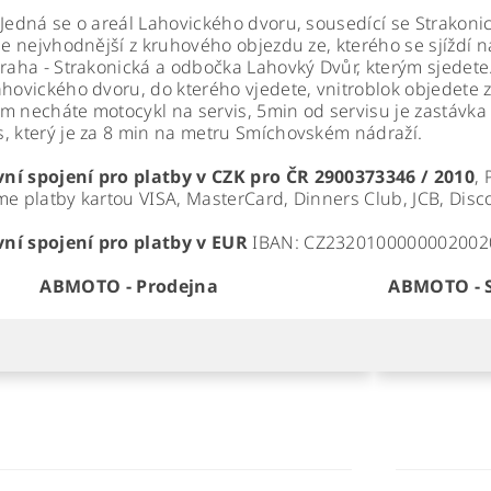
Jedná se o areál Lahovického dvoru, sousedící se Strakoni
 je nejvhodnější z kruhového objezdu ze, kterého se sjíždí 
Praha - Strakonická a odbočka Lahovký Dvůr, kterým sjedete. 
ahovického dvoru, do kterého vjedete, vnitroblok objedete 
m necháte motocykl na servis, 5min od servisu je zastávk
, který je za 8 min na metru Smíchovském nádraží.
ní spojení pro platby v CZK pro ČR 2900373346 / 2010
, 
me platby kartou VISA, MasterCard, Dinners Club, JCB, Di
ní spojení pro platby v EUR
IBAN:
CZ2320100000002002
ABMOTO - Prodejna
ABMOTO - S