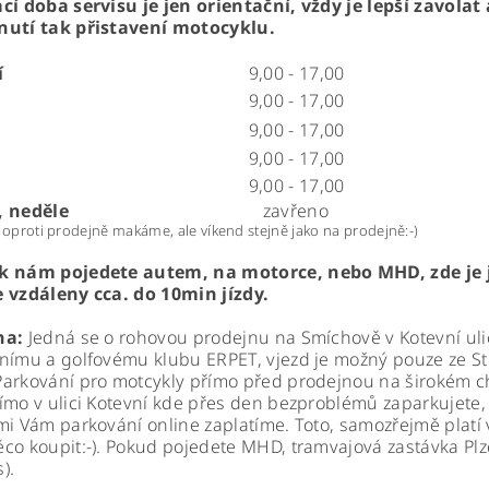
cí doba servisu je jen orientační, vždy je lepší zavolat
nutí tak přistavení motocyklu.
í
9,00 - 17,00
9,00 - 17,00
9,00 - 17,00
k
9,00 - 17,00
9,00 - 17,00
, neděle
zavřeno
 oproti prodejně makáme, ale víkend stejně jako na prodejně:-)
k nám pojedete autem, na motorce, nebo MHD, zde je
 vzdáleny cca. do 10min jízdy.
na:
Jedná se o rohovou prodejnu na Smíchově v Kotevní ulici
nímu a golfovému klubu ERPET, vjezd je možný pouze ze Str
arkování pro motcykly přímo před prodejnou na širokém c
ímo v ulici Kotevní kde přes den bezproblémů zaparkujete,
mi Vám parkování online zaplatíme. Toto, samozřejmě platí 
co koupit:-). Pokud pojedete MHD, tramvajová zastávka Plz
).