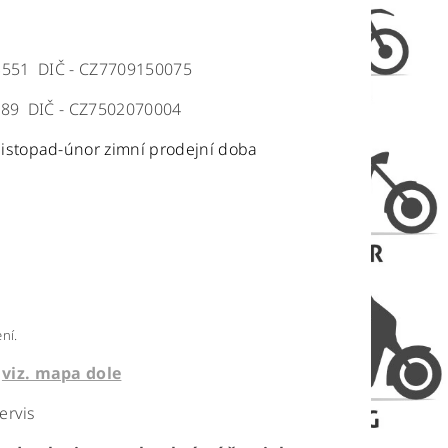
763551 DIČ - CZ7709150075
289
DIČ -
CZ7502070004
listopad-únor zimní prodejní doba
ní.
viz. mapa dole
ervis