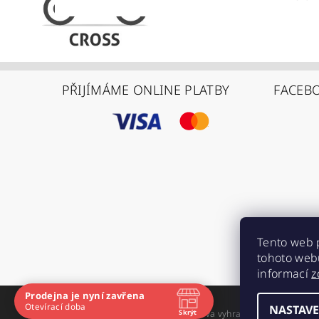
PŘIJÍMÁME ONLINE PLATBY
FACEB
Tento web 
tohoto webu
informací
z
Prodejna je nyní zavřena
Navštivte nás osobně
Otevírací doba
NASTAVE
Skrýt
2026 ©
ABMOTO.CZ
, všechna práva vyhrazena
Čas