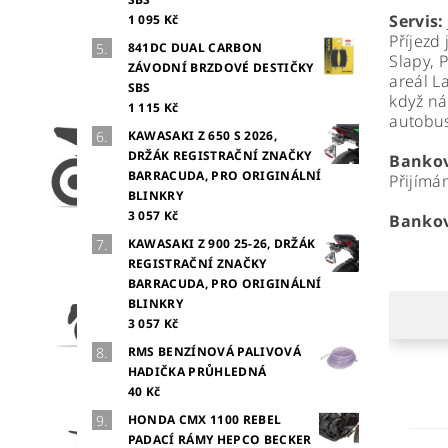
Servis:
1 095 Kč
Příjezd
841DC DUAL CARBON
Slapy, 
ZÁVODNÍ BRZDOVÉ DESTIČKY
areál L
SBS
když ná
1 115 Kč
autobus
KAWASAKI Z 650 S 2026,
DRŽÁK REGISTRAČNÍ ZNAČKY
Bankov
BARRACUDA, PRO ORIGINÁLNÍ
Přijímá
BLINKRY
3 057 Kč
Bankov
KAWASAKI Z 900 25-26, DRŽÁK
REGISTRAČNÍ ZNAČKY
BARRACUDA, PRO ORIGINÁLNÍ
BLINKRY
3 057 Kč
RMS BENZÍNOVÁ PALIVOVÁ
HADIČKA PRŮHLEDNÁ
40 Kč
HONDA CMX 1100 REBEL
PADACÍ RÁMY HEPCO BECKER