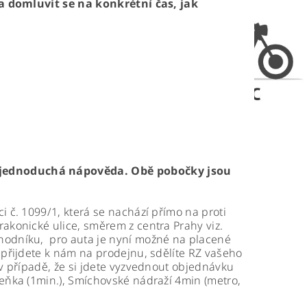
 a domluvit se na konkrétní čas, jak
 jednoduchá nápověda. Obě pobočky jsou
 č. 1099/1, která se nachází přímo na proti
akonické ulice, směrem z centra Prahy viz.
hodníku, pro auta je nyní možné na placené
 přijdete k nám na prodejnu, sdělíte RZ vašeho
v případě, že si jdete vyzvednout objednávku
eňka (1min.), Smíchovské nádraží 4min (metro,