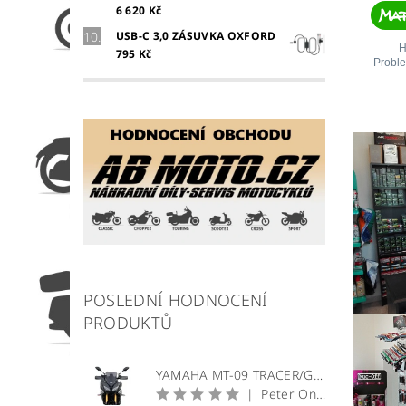
6 620 Kč
USB-C 3,0 ZÁSUVKA OXFORD
795 Kč
POSLEDNÍ HODNOCENÍ
PRODUKTŮ
YAMAHA MT-09 TRACER/GT plexi štít WRS Sport
|
Peter Onuščák