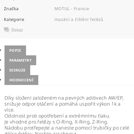
Značka
MOTUL - Francie
Kategorie
mazání a čištění řetězů
Dotaz
POPIS
PARAMETRY
DISKUZE
HODNOCENÍ
Díky složení založeném na pevných aditivech AW/EP,
snižuje odpor otáčení a pomáhá uspořit výkon 1k a
více.
Odolnost proti opotřebení a extrémnímu tlaku.
Je vhodné pro řetězy s O-Ring, X-Ring, Z-Ring.
Nádobu protřepejte a naneste pomocí trubičky po celé
délce řetězu. Nechte zaschnout.