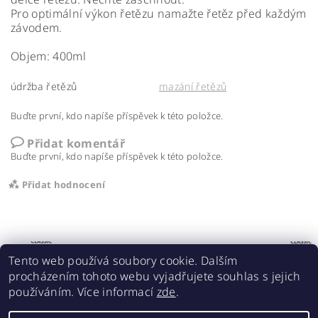
Pro optimální výkon řetězu namažte řetěz před každým
závodem.
Objem: 400ml
údržba řetězů
mazání řetězů
Buďte první, kdo napíše příspěvek k této položce.
Přidat komentář
Buďte první, kdo napíše příspěvek k této položce.
Přidat hodnocení
Tento web používá soubory cookie. Dalším
procházením tohoto webu vyjadřujete souhlas s jejich
používáním. Více informací
zde
.
Acebikes bezpečná přeprava, parkování motocyklů a skútrů