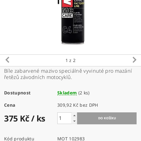
1
z 2
Bíle zabarvené mazivo speciálně vyvinuté pro mazání
řetězů závodních motocyklů.
Dostupnost
Skladem
(2 ks)
Cena
309,92 Kč bez DPH
375 Kč
/ ks
Kód produktu
MOT 102983