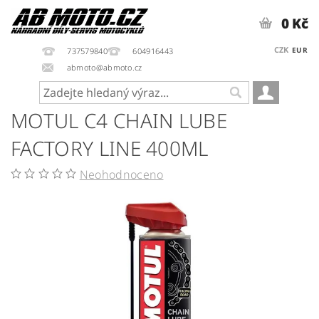
0 Kč
CZK
EUR
737579840
604916443
abmoto@abmoto.cz
MOTUL C4 CHAIN LUBE
FACTORY LINE 400ML
Neohodnoceno