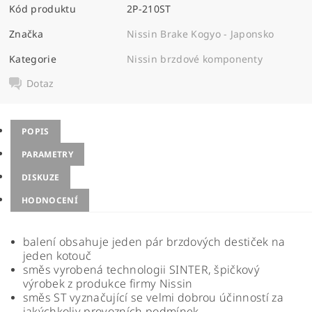
Kód produktu
2P-210ST
Značka
Nissin Brake Kogyo - Japonsko
Kategorie
Nissin brzdové komponenty
Dotaz
POPIS
PARAMETRY
DISKUZE
HODNOCENÍ
balení obsahuje jeden pár brzdových destiček na
jeden kotouč
směs vyrobená technologii SINTER, špičkový
výrobek z produkce firmy Nissin
směs ST vyznačující se velmi dobrou účinností za
jakýchkoliv provozních podmínek