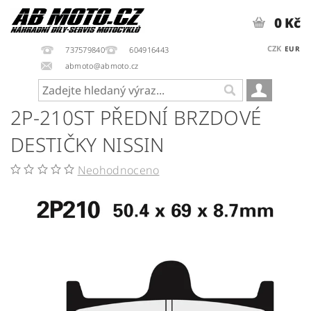
0 Kč
CZK
EUR
737579840
604916443
abmoto@abmoto.cz
2P-210ST PŘEDNÍ BRZDOVÉ
DESTIČKY NISSIN
Neohodnoceno