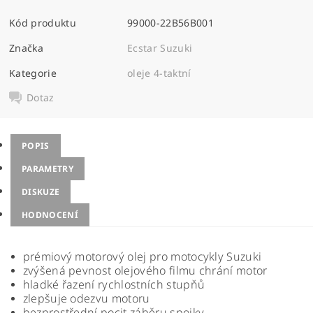
Kód produktu
99000-22B56B001
Značka
Ecstar Suzuki
Kategorie
oleje 4-taktní
Dotaz
POPIS
PARAMETRY
DISKUZE
HODNOCENÍ
prémiový motorový olej pro motocykly Suzuki
zvýšená pevnost olejového filmu chrání motor
hladké řazení rychlostních stupňů
zlepšuje odezvu motoru
bezprostřední pocit záběru spojky