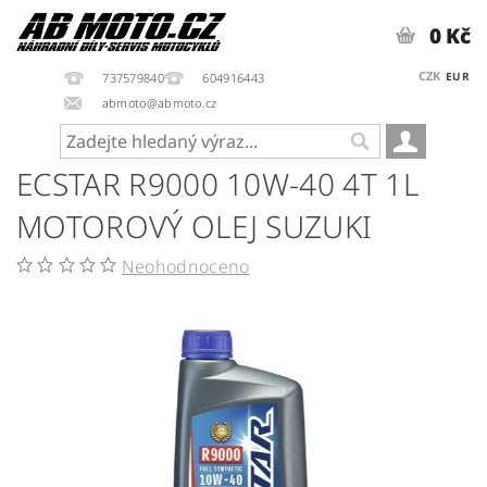
0 Kč
CZK
EUR
737579840
604916443
abmoto@abmoto.cz
ECSTAR R9000 10W-40 4T 1L
MOTOROVÝ OLEJ SUZUKI
Neohodnoceno