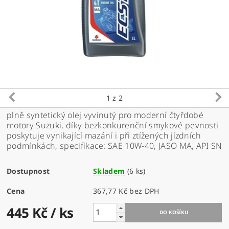
1
z 2
plně syntetický olej vyvinutý pro moderní čtyřdobé
motory Suzuki, d
íky bezkonkurenční smykové pevnosti
poskytuje vynikající mazání i při ztížených jízdních
podmínkách,
specifikace: SAE 10W-40, JASO MA, API SN
Dostupnost
Skladem
(6 ks)
Cena
367,77 Kč bez DPH
445 Kč
/ ks