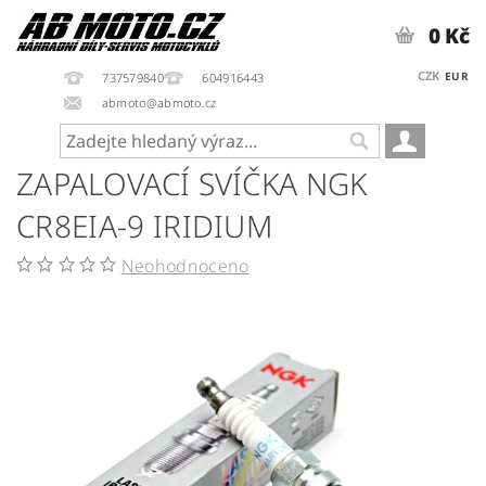
0 Kč
CZK
EUR
737579840
604916443
abmoto@abmoto.cz
ZAPALOVACÍ SVÍČKA NGK
CR8EIA-9 IRIDIUM
Neohodnoceno