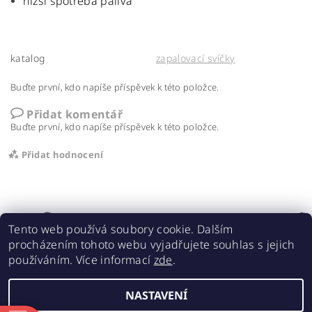
nižší spotřeba paliva
katalog
zapalovací svíčky
Buďte první, kdo napíše příspěvek k této položce.
Přidat komentář
Buďte první, kdo napíše příspěvek k této položce.
Přidat hodnocení
Tento web používá soubory cookie. Dalším
procházením tohoto webu vyjadřujete souhlas s jejich
používáním. Více informací
zde
.
Acebikes bezpečná přeprava, parkování motocyklů a skútrů
NASTAVENÍ