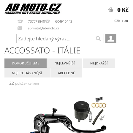
0 Kč
CZK
EUR
737579840
604916443
abmoto@abmoto.cz
ACCOSSATO - ITÁLIE
DOPORUČUJEME
NEJLEVNĚJŠÍ
NEJDRAŽŠÍ
NEJPRODÁVANĚJŠÍ
ABECEDNĚ
22
položek celkem