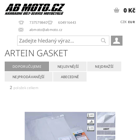
0 Kč
CZK
EUR
737579840
604916443
abmoto@abmoto.cz
ARTEIN GASKET
DOPORUČUJEME
NEJLEVNĚJŠÍ
NEJDRAŽŠÍ
NEJPRODÁVANĚJŠÍ
ABECEDNĚ
2
položek celkem