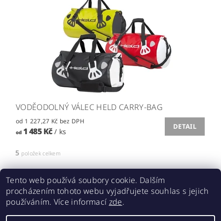
VODĚODOLNÝ VÁLEC HELD CARRY-BAG
od 1 227,27 Kč bez DPH
DETAIL
1 485 Kč
/ ks
od
5
položek celkem
Tento web používá soubory cookie. Dalším
procházením tohoto webu vyjadřujete souhlas s jejich
používáním. Více informací
zde
.
Acebikes bezpečná přeprava, parkování motocyklů a skútrů