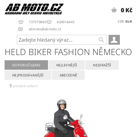
0 Kč
CZK
EUR
737579840
604916443
abmoto@abmoto.cz
HELD BIKER FASHION NĚMECKO
DOPORUČUJEME
NEJLEVNĚJŠÍ
NEJDRAŽŠÍ
NEJPRODÁVANĚJŠÍ
ABECEDNĚ
5
položek celkem