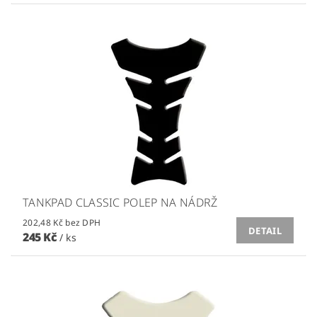
TANKPAD CLASSIC POLEP NA NÁDRŽ
202,48 Kč bez DPH
DETAIL
245 Kč
/ ks