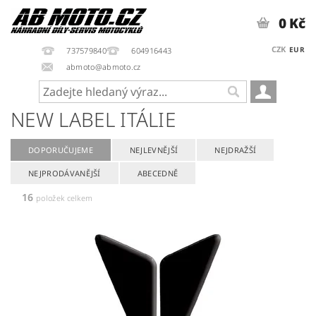
0 Kč
CZK
EUR
737579840
604916443
abmoto@abmoto.cz
NEW LABEL ITÁLIE
DOPORUČUJEME
NEJLEVNĚJŠÍ
NEJDRAŽŠÍ
NEJPRODÁVANĚJŠÍ
ABECEDNĚ
16
položek celkem