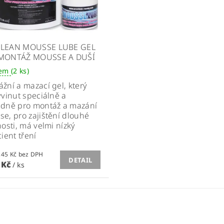
LEAN MOUSSE LUBE GEL
MONTÁŽ MOUSSE A DUŠÍ
dem
(2 ks)
žní a mazací gel, který
yvinut speciálně a
adně pro montáž a mazání
e, pro zajištění dlouhé
nosti, má velmi nízký
cient tření
od 326,45 Kč bez DPH
DETAIL
 Kč
/ ks