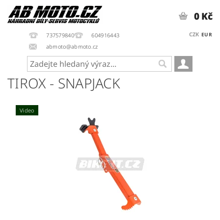
0 Kč
CZK
EUR
737579840
604916443
abmoto@abmoto.cz
TIROX - SNAPJACK
Video