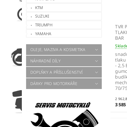
KTM
SUZUKI
TRIUMPH
TVR 
TLAK
YAMAHA
BAR
Skla
OLEJE, MAZIVA A KOSMETIKA
snadn
tlaku
NÁHRADNÍ DÍLY
- 2,5
gumo
DOPLŇKY A PŘÍSLUŠENSTVÍ
budík
mecha
DÁRKY PRO MOTORKÁŘE
70/75
3 585