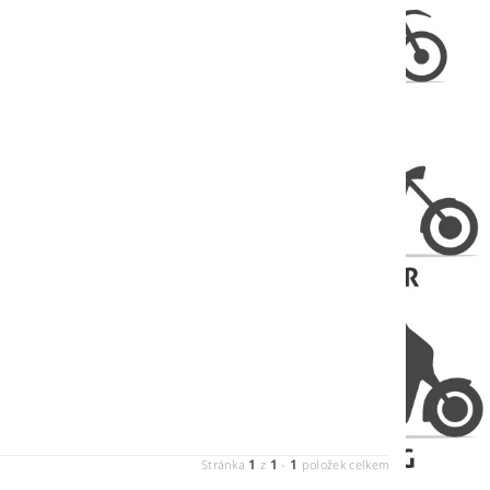
1
1
1
Stránka
z
-
položek celkem