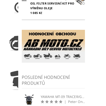
OIL FILTER SERVISNÍ KIT PRO
VÝMĚNU OLEJE
1 085 Kč
POSLEDNÍ HODNOCENÍ
PRODUKTŮ
YAMAHA MT-09 TRACER/GT plexi štít WRS Sport
|
Peter Onuščák