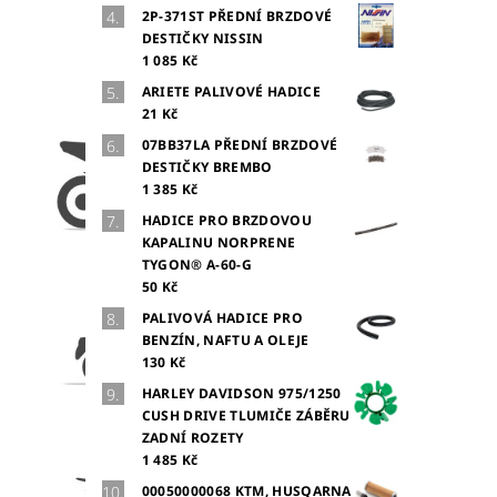
2P-371ST PŘEDNÍ BRZDOVÉ
DESTIČKY NISSIN
1 085 Kč
ARIETE PALIVOVÉ HADICE
21 Kč
07BB37LA PŘEDNÍ BRZDOVÉ
DESTIČKY BREMBO
1 385 Kč
HADICE PRO BRZDOVOU
KAPALINU NORPRENE
TYGON® A-60-G
50 Kč
PALIVOVÁ HADICE PRO
BENZÍN, NAFTU A OLEJE
130 Kč
HARLEY DAVIDSON 975/1250
CUSH DRIVE TLUMIČE ZÁBĚRU
ZADNÍ ROZETY
1 485 Kč
00050000068 KTM, HUSQARNA