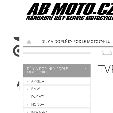
DÍLY A DOPLŇKY PODLE MOTOCYKLU
DÁRKY PRO MOTORKÁŘE
SERVIS MOTO
Domů
PODMÍNKY OCHRANY OSOBNÍCH ÚDAJŮ
TV
DÍLY A DOPLŇKY PODLE
MOTOCYKLU
APRILIA
BMW
DUCATI
HONDA
KAWASAKI