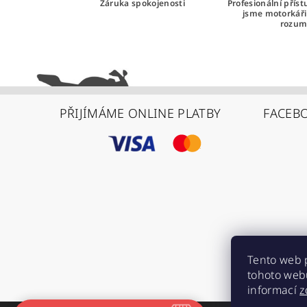
Záruka spokojenosti
Profesionální přís
jsme motorkář
rozum
PŘIJÍMÁME ONLINE PLATBY
FACEB
Tento web 
tohoto webu
informací
z