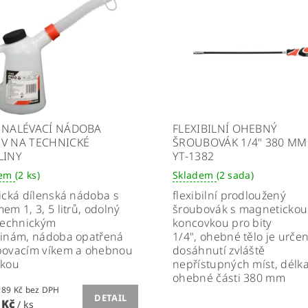
 NALÉVACÍ NÁDOBA
FLEXIBILNÍ OHEBNÝ
V NA TECHNICKÉ
ŠROUBOVÁK 1/4" 380 MM
LINY
YT-1382
dem
(2 ks)
Skladem
(2 sada)
ická dílenská nádoba s
flexibilní prodloužený
em 1, 3, 5 litrů, odolný
šroubovák s magnetickou
technickým
koncovkou pro bity
linám, nádoba opatřená
1/4", ohebné tělo je urče
bovacím víkem a ohebnou
dosáhnutí zvláště
vkou
nepřístupných míst, délk
ohebné části 380 mm
od 152,89 Kč bez DPH
DETAIL
 Kč
/ ks