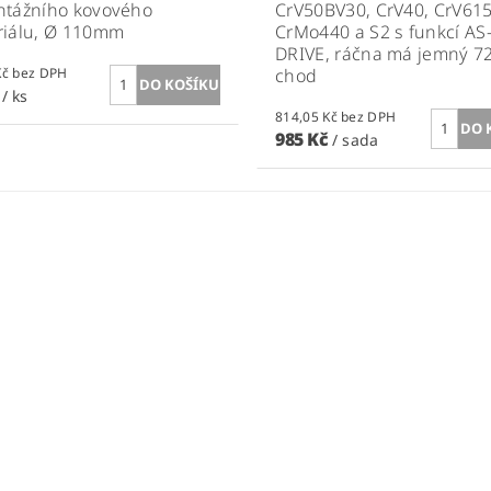
ntážního kovového
CrV50BV30, CrV40, CrV615
riálu, Ø 110mm
CrMo440 a S2 s funkcí AS
DRIVE, ráčna má jemný 7
70,25 Kč bez DPH
chod
č
/ ks
814,05 Kč bez DPH
985 Kč
/ sada