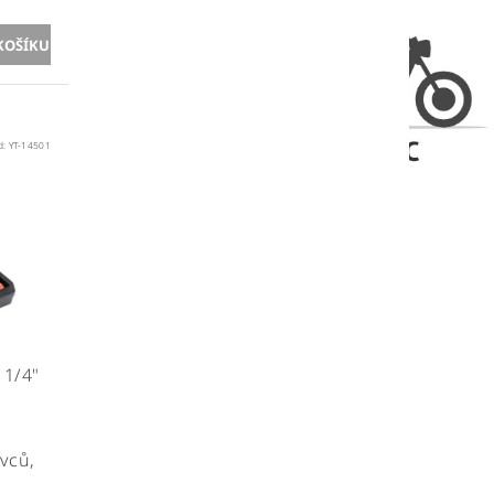
d:
YT-14501
1/4"
vců,