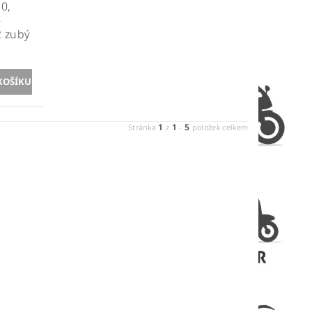
0,
-
2 zubý
1
1
5
Stránka
z
-
položek celkem