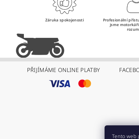
Záruka spokojenosti
Profesionální přís
jsme motorkář
rozum
PŘIJÍMÁME ONLINE PLATBY
FACEB
Tento web 