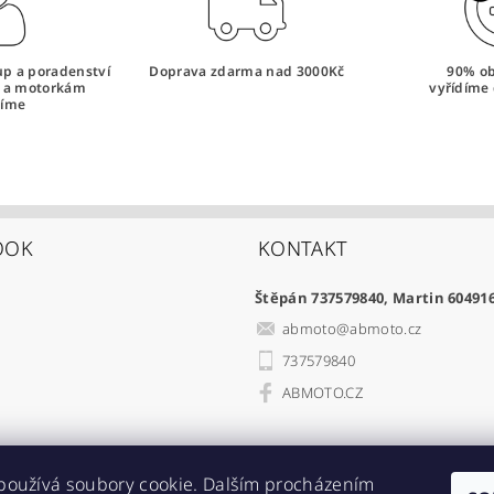
tup a poradenství
Doprava zdarma nad 3000Kč
90% o
i a motorkám
vyřídíme 
íme
OOK
KONTAKT
Štěpán 737579840, Martin 60491
abmoto
@
abmoto.cz
737579840
ABMOTO.CZ
používá soubory cookie. Dalším procházením