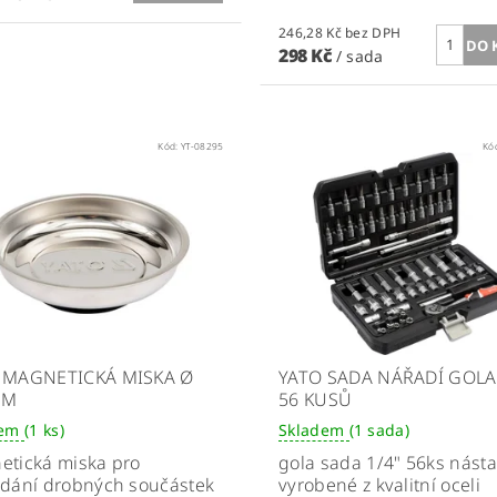
246,28 Kč bez DPH
298 Kč
/ sada
Kód:
YT-08295
Kó
 MAGNETICKÁ MISKA Ø
YATO SADA NÁŘADÍ GOLA 
MM
56 KUSŮ
dem
(1 ks)
Skladem
(1 sada)
etická miska pro
gola sada 1/4" 56ks násta
ádání drobných součástek
vyrobené z kvalitní oceli