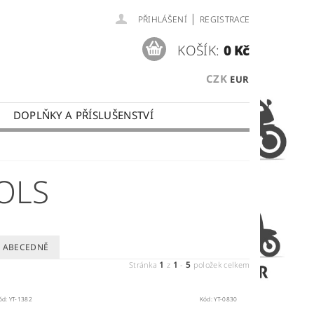
|
PŘIHLÁŠENÍ
REGISTRACE
KOŠÍK:
0 Kč
CZK
EUR
DOPLŇKY A PŘÍSLUŠENSTVÍ
 PLATBY
OBCHODNÍ PODMÍNKY
OLS
ABECEDNĚ
1
1
5
Stránka
z
-
položek celkem
ód:
YT-1382
Kód:
YT-0830