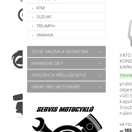
KTM
SUZUKI
TRIUMPH
YAMAHA
OLEJE, MAZIVA A KOSMETIKA
YATO
KONE
NÁHRADNÍ DÍLY
KAPA
Skla
DOPLŇKY A PŘÍSLUŠENSTVÍ
prakt
DÁRKY PRO MOTORKÁŘE
objem
vůči 
kapa
šrou
nále
185
od