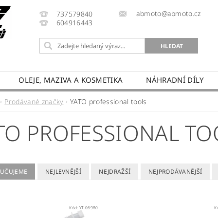
abmoto@abmoto.cz
737579840
604916443
OLEJE, MAZIVA A KOSMETIKA
NÁHRADNÍ DÍLY
CYKLŮ
KONTAKT
NAPIŠTE NÁM
DOPRAVA A
Prodávané značky
YATO professional tools
PRODÁVANÉ ZNAČKY
HODNOCENÍ OBCHODU
TO PROFESSIONAL TO
UČUJEME
NEJLEVNĚJŠÍ
NEJDRAŽŠÍ
NEJPRODÁVANĚJŠÍ
Kód:
YT-06980
K