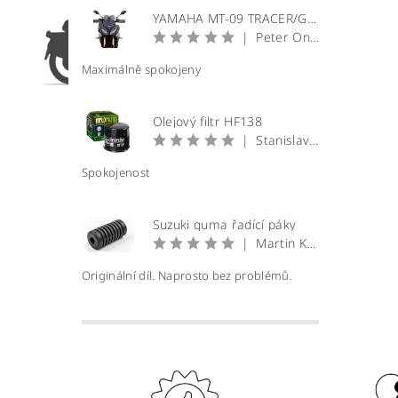
YAMAHA MT-09 TRACER/GT plexi štít WRS Sport
|
Peter Onuščák
Maximálně spokojeny
Olejový filtr HF138
|
Stanislav Prečan
Spokojenost
Suzuki guma řadící páky
|
Martin Krátký
Originální díl. Naprosto bez problémů.