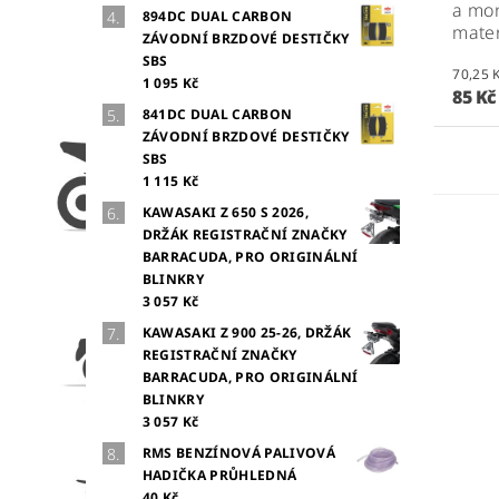
a mo
894DC DUAL CARBON
mate
ZÁVODNÍ BRZDOVÉ DESTIČKY
SBS
1 095 Kč
85 K
841DC DUAL CARBON
ZÁVODNÍ BRZDOVÉ DESTIČKY
SBS
1 115 Kč
KAWASAKI Z 650 S 2026,
DRŽÁK REGISTRAČNÍ ZNAČKY
BARRACUDA, PRO ORIGINÁLNÍ
BLINKRY
3 057 Kč
KAWASAKI Z 900 25-26, DRŽÁK
REGISTRAČNÍ ZNAČKY
BARRACUDA, PRO ORIGINÁLNÍ
BLINKRY
3 057 Kč
RMS BENZÍNOVÁ PALIVOVÁ
HADIČKA PRŮHLEDNÁ
40 Kč