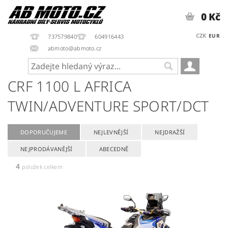
0 Kč
CZK
EUR
737579840
604916443
abmoto@abmoto.cz
CRF 1100 L AFRICA
TWIN/ADVENTURE SPORT/DCT
DOPORUČUJEME
NEJLEVNĚJŠÍ
NEJDRAŽŠÍ
NEJPRODÁVANĚJŠÍ
ABECEDNĚ
4
položek celkem