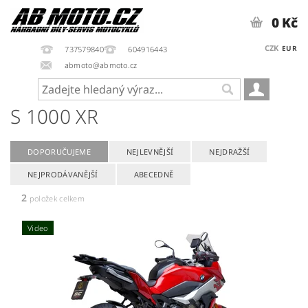
0 Kč
CZK
EUR
737579840
604916443
abmoto@abmoto.cz
S 1000 XR
DOPORUČUJEME
NEJLEVNĚJŠÍ
NEJDRAŽŠÍ
NEJPRODÁVANĚJŠÍ
ABECEDNĚ
2
položek celkem
Video