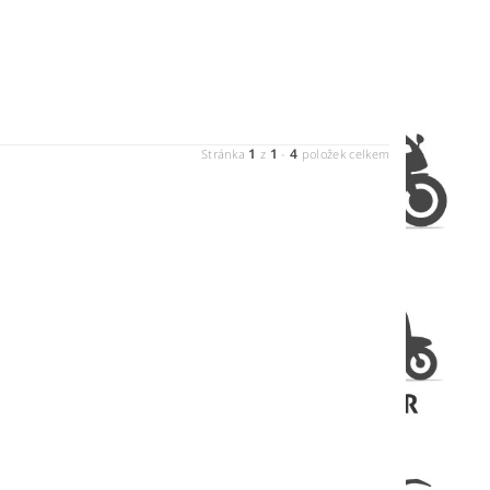
1
1
4
Stránka
z
-
položek celkem