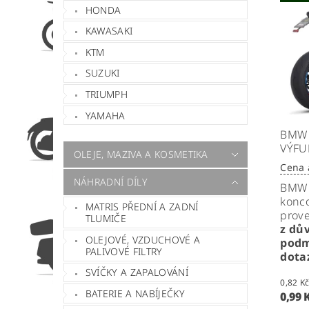
HONDA
KAWASAKI
KTM
SUZUKI
TRIUMPH
YAMAHA
BMW 
VÝFU
OLEJE, MAZIVA A KOSMETIKA
Cena 
NÁHRADNÍ DÍLY
BMW 
konco
MATRIS PŘEDNÍ A ZADNÍ
prov
TLUMIČE
z dů
OLEJOVÉ, VZDUCHOVÉ A
podm
PALIVOVÉ FILTRY
dota
SVÍČKY A ZAPALOVÁNÍ
BATERIE A NABÍJEČKY
0,99 