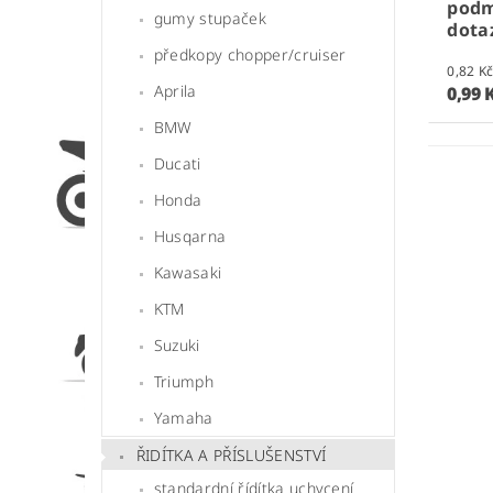
podm
gumy stupaček
dota
předkopy chopper/cruiser
Aprila
0,99 
BMW
Ducati
Honda
Husqarna
Kawasaki
KTM
Suzuki
Triumph
Yamaha
ŘIDÍTKA A PŘÍSLUŠENSTVÍ
standardní řídítka uchycení