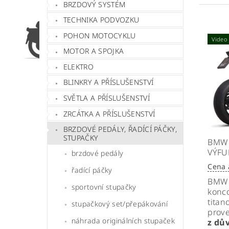
BRZDOVÝ SYSTÉM
TECHNIKA PODVOZKU
POHON MOTOCYKLU
Video
MOTOR A SPOJKA
ELEKTRO
BLINKRY A PŘÍSLUŠENSTVÍ
SVĚTLA A PŘÍSLUŠENSTVÍ
ZRCÁTKA A PŘÍSLUŠENSTVÍ
BRZDOVÉ PEDÁLY, ŘADÍCÍ PÁČKY,
STUPAČKY
BMW 
VÝFU
brzdové pedály
Cena 
řadící páčky
BMW 
sportovní stupačky
konco
tita
stupačkový set/přepákování
prov
náhrada originálních stupaček
z dů