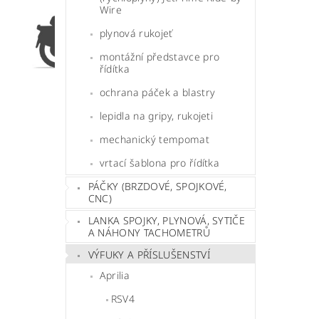
Wire
plynová rukojeť
montážní představce pro
řídítka
ochrana páček a blastry
lepidla na gripy, rukojeti
mechanický tempomat
vrtací šablona pro řídítka
PÁČKY (BRZDOVÉ, SPOJKOVÉ,
CNC)
LANKA SPOJKY, PLYNOVÁ, SYTIČE
A NÁHONY TACHOMETRŮ
VÝFUKY A PŘÍSLUŠENSTVÍ
Aprilia
RSV4