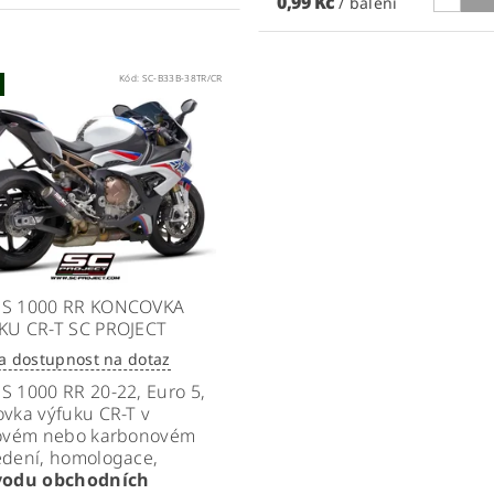
0,99 Kč
/ balení
Kód:
SC-B33B-38TR/CR
S 1000 RR KONCOVKA
KU CR-T SC PROJECT
a dostupnost na dotaz
S 1000 RR
20-22, Euro 5,
vka výfuku CR-T v
novém nebo karbonovém
edení, homologace,
vodu obchodních