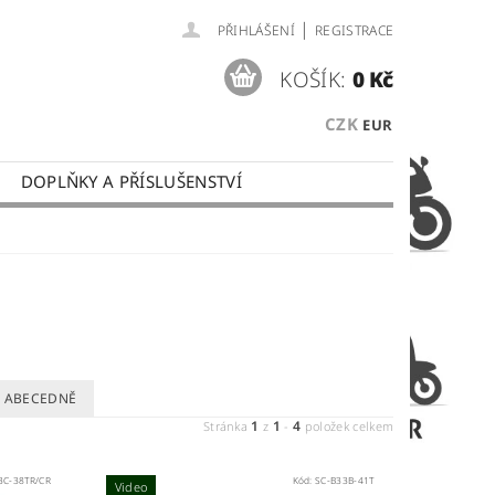
|
PŘIHLÁŠENÍ
REGISTRACE
KOŠÍK:
0 Kč
CZK
EUR
DOPLŇKY A PŘÍSLUŠENSTVÍ
 PLATBY
OBCHODNÍ PODMÍNKY
ABECEDNĚ
1
1
4
Stránka
z
-
položek celkem
3C-38TR/CR
Kód:
SC-B33B-41T
Video