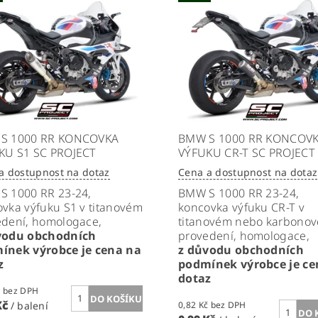
S 1000 RR KONCOVKA
BMW S 1000 RR KONCOV
KU S1 SC PROJECT
VÝFUKU CR-T SC PROJECT
a dostupnost na dotaz
Cena a dostupnost na dotaz
S 1000 RR 23-24,
BMW S 1000 RR
23-24,
vka výfuku S1 v titanovém
koncovka výfuku CR-T v
edení, homologace,
titanovém nebo karbono
vodu obchodních
provedení, homologace,
ínek výrobce je cena na
z důvodu obchodních
z
podmínek výrobce je ce
dotaz
0,82 Kč bez DPH
Kč
/ balení
0,82 Kč bez DPH