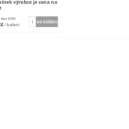
ínek výrobce je cena na
z
0,82 Kč bez DPH
Kč
/ balení