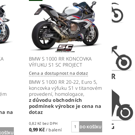
KA
BMW S 1000 RR KONCOVKA
VÝFUKU S1 SC PROJECT
Cena a dostupnost na dotaz
BMW S 1000 RR 20-22, Euro 5,
koncovka výfuku S1 v titanovém
vém
provedení, homologace,
z důvodu obchodních
podmínek výrobce je cena na
na na
dotaz
0,82 Kč bez DPH
0,99 Kč
/ balení