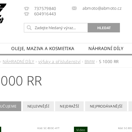
abmoto@abmoto.cz
737579840
604916443
OLEJE, MAZIVA A KOSMETIKA
NÁHRADNÍ DÍLY
CYKLŮ
KONTAKT
NAPIŠTE NÁM
DOPRAVA A
NÁHRADNÍ DÍLY
výfuky a příslušenství
BMW
S 1000 RR
PRODÁVANÉ ZNAČKY
HODNOCENÍ OBCHODU
1000 RR
UČUJEME
NEJLEVNĚJŠÍ
NEJDRAŽŠÍ
NEJPRODÁVANĚJŠÍ
Kód:
SC-B33C-41T
Kód:
SC-B3
Video