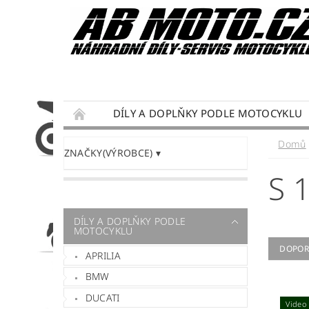
DÍLY A DOPLŇKY PODLE MOTOCYKLU
DÁRKY PRO MOTORKÁŘE
SERVIS MOTO
Domů
ZNAČKY(VÝROBCE)
PODMÍNKY OCHRANY OSOBNÍCH ÚDAJŮ
S 
DÍLY A DOPLŇKY PODLE
MOTOCYKLU
DOPOR
APRILIA
BMW
DUCATI
Video