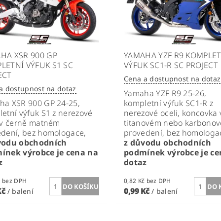
HA XSR 900 GP
YAMAHA YZF R9 KOMPLET
LETNÍ VÝFUK S1 SC
VÝFUK SC1-R SC PROJECT
ECT
Cena a dostupnost na dotaz
a dostupnost na dotaz
Yamaha YZF R9 25-26,
ha XSR 900 GP 24-25,
kompletní výfuk
SC1-R
z
etní výfuk S1 z nerezové
nerezové oceli, koncovka 
 v černě matném
titanovém nebo karbono
edení, bez homologace,
provedení, bez homologa
vodu obchodních
z důvodu obchodních
ínek výrobce je cena na
podmínek výrobce je ce
z
dotaz
0,82 Kč bez DPH
0,82 Kč bez DPH
Kč
0,99 Kč
/ balení
/ balení