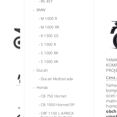
RS 457
BMW
M 1000 R
M 1000 RR
R 1300 GS
S 1000 R
S 1000 RR
YAMA
S 1000 XR
KOMP
PROJ
Ducati
Cena 
Ducati Multistrada
Yama
Honda
kompl
oceli
CB 750 Hornet
matn
CB 1000 Hornet/SP
homo
obch
CRF 1100 L AFRICA
výro