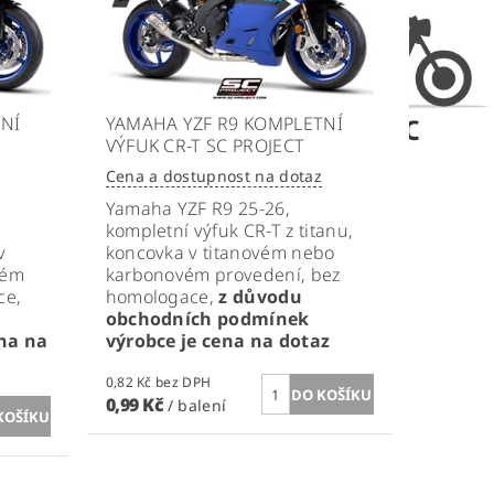
NÍ
YAMAHA YZF R9 KOMPLETNÍ
VÝFUK CR-T SC PROJECT
Cena a dostupnost na dotaz
Yamaha YZF R9 25-26,
kompletní výfuk CR-T z titanu,
v
koncovka v titanovém nebo
vém
karbonovém provedení, bez
ce,
homologace,
z důvodu
obchodních podmínek
na na
výrobce je cena na dotaz
0,82 Kč bez DPH
0,99 Kč
/ balení