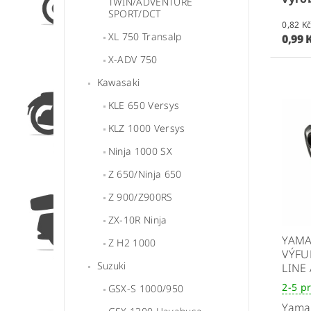
TWIN/ADVENTURE
SPORT/DCT
XL 750 Transalp
0,99 
X-ADV 750
Kawasaki
KLE 650 Versys
KLZ 1000 Versys
Ninja 1000 SX
Z 650/Ninja 650
Z 900/Z900RS
ZX-10R Ninja
YAMA
Z H2 1000
VÝFU
Suzuki
LINE
2-5 p
GSX-S 1000/950
Yama