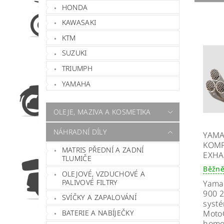
HONDA
KAWASAKI
KTM
SUZUKI
TRIUMPH
YAMAHA
OLEJE, MAZIVA A KOSMETIKA
NÁHRADNÍ DÍLY
YAMA
KOMP
MATRIS PŘEDNÍ A ZADNÍ
EXHA
TLUMIČE
Běžně
OLEJOVÉ, VZDUCHOVÉ A
PALIVOVÉ FILTRY
Yama
900 2
SVÍČKY A ZAPALOVÁNÍ
syst
MotoG
BATERIE A NABÍJEČKY
homo