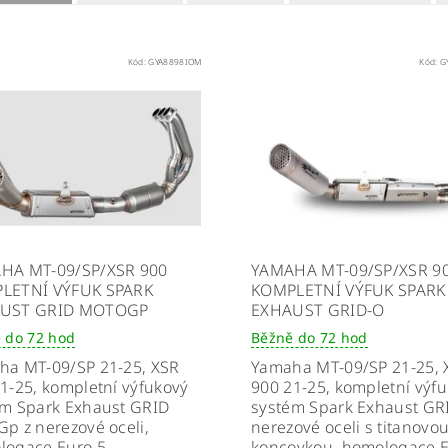
Kód:
GYA8898IOM
Kód:
G
HA MT-09/SP/XSR 900
YAMAHA MT-09/SP/XSR 9
LETNÍ VÝFUK SPARK
KOMPLETNÍ VÝFUK SPARK
UST GRID MOTOGP
EXHAUST GRID-O
 do 72 hod
Běžně do 72 hod
ha MT-09/SP 21-25, XSR
Yamaha MT-09/SP 21-25, 
1-25, kompletní výfukový
900 21-25, kompletní výf
ém Spark Exhaust GRID
systém Spark Exhaust GR
p z nerezové oceli,
nerezové oceli s titanovo
logace Euro 5
koncovkou, homologace E