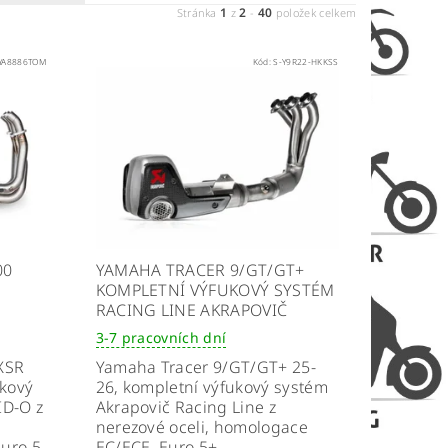
1
2
40
Stránka
z
-
položek celkem
YA8886TOM
Kód:
S-Y9R22-HKKSS
00
YAMAHA TRACER 9/GT/GT+
KOMPLETNÍ VÝFUKOVÝ SYSTÉM
RACING LINE AKRAPOVIČ
3-7 pracovních dní
XSR
Yamaha Tracer 9/GT/GT+ 25-
ukový
26, kompletní výfukový systém
ID-O z
Akrapovič Racing Line z
u
nerezové oceli, homologace
uro 5
EC/ECE, Euro 5+