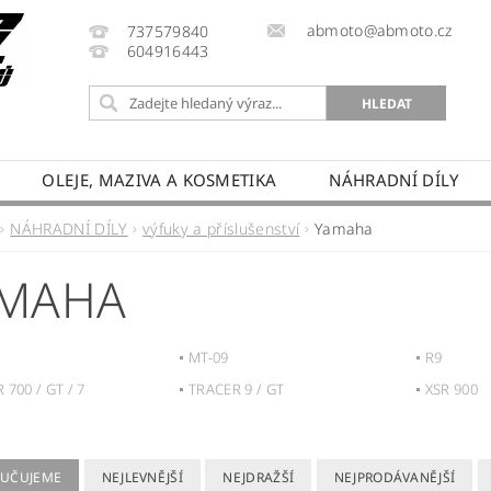
abmoto@abmoto.cz
737579840
604916443
OLEJE, MAZIVA A KOSMETIKA
NÁHRADNÍ DÍLY
CYKLŮ
KONTAKT
NAPIŠTE NÁM
DOPRAVA A
NÁHRADNÍ DÍLY
výfuky a příslušenství
Yamaha
PRODÁVANÉ ZNAČKY
HODNOCENÍ OBCHODU
MAHA
MT-09
R9
 700 / GT / 7
TRACER 9 / GT
XSR 900
UČUJEME
NEJLEVNĚJŠÍ
NEJDRAŽŠÍ
NEJPRODÁVANĚJŠÍ