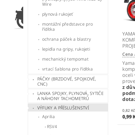
Wire
plynová rukojeť
montážní představce pro
řídítka
YAMA
ochrana páček a blastry
KOMP
PROJ
lepidla na gripy, rukojeti
Cena 
mechanický tempomat
Yama
kompl
vrtací šablona pro řídítka
oceli
PÁČKY (BRZDOVÉ, SPOJKOVÉ,
prov
CNC)
z dů
podm
LANKA SPOJKY, PLYNOVÁ, SYTIČE
A NÁHONY TACHOMETRŮ
dota
VÝFUKY A PŘÍSLUŠENSTVÍ
0,99 
Aprilia
RSV4