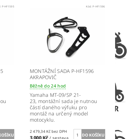
d:
P-HF1595
Kód:
P-HF1596
95
MONTÁŽNÍ SADA P-HF1596
AKRAPOVIČ
Běžně do 24 hod
Yamaha MT-09/SP 21-
nou
23, montážní sada je nutnou
částí daného výfuku pro
montáž na určený model
motocyklu.
2 479,34 Kč bez DPH
3 000 Kč
/ sestava