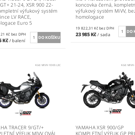
GT+ 21-24, XSR 900 22-
koncovka černá, kompletn
ompletní výfukový systém
výfukový systém MiVV, be
ince LV RACE,
homologace
logace Euro 5
19 822,31 Kč bez DPH
23 985 Kč
25 194,21 Kč bez DPH
/ sada
5 Kč
/ balení
Kód:
MIVV-Y.069.L3C
Kód:
MIVV-
HA TRACER 9/GT/+
YAMAHA XSR 900/GP
LETNÍ VÝFUK MIVV OVÁL
KOMPLETNÍ VÝFUK GP PR