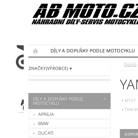
DÍLY A DOPLŇKY PODLE MOTOCYKLU
DÁRKY PRO MOTORKÁŘE
SERVIS MOTO
Domů
ZNAČKY(VÝROBCE)
PODMÍNKY OCHRANY OSOBNÍCH ÚDAJŮ
YA
DÍLY A DOPLŇKY PODLE
MT-07
MOTOCYKLU
TRACER
APRILIA
BMW
DUCATI
DOPOR