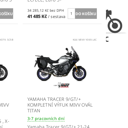
34 285,12 Kč bez DPH
41 485 Kč
/ sestava
Y.079. SC5B
Kód:
MIVV-Y.069.L4C
YAMAHA TRACER 9/GT/+
MIVV
KOMPLETNÍ VÝFUK MIVV OVÁL
TITAN
3-7 pracovních dní
, X-
í,
Yamaha Tracer 9/GT/+ 21-24,