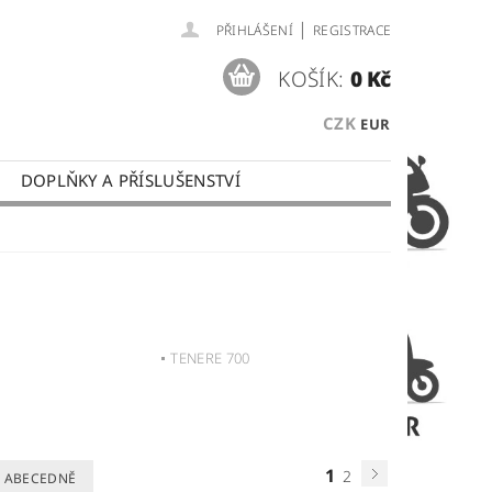
|
PŘIHLÁŠENÍ
REGISTRACE
KOŠÍK:
0 Kč
CZK
EUR
DOPLŇKY A PŘÍSLUŠENSTVÍ
 PLATBY
OBCHODNÍ PODMÍNKY
TENERE 700
1
2
ABECEDNĚ