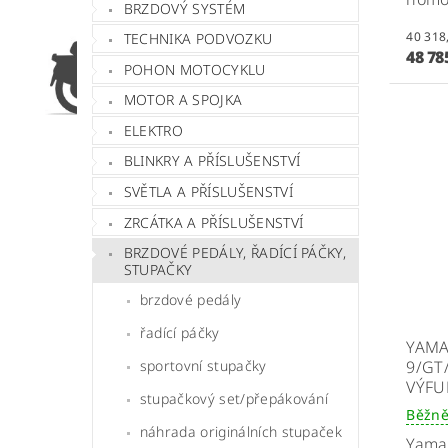
BRZDOVÝ SYSTÉM
TECHNIKA PODVOZKU
48 78
POHON MOTOCYKLU
MOTOR A SPOJKA
ELEKTRO
BLINKRY A PŘÍSLUŠENSTVÍ
SVĚTLA A PŘÍSLUŠENSTVÍ
ZRCÁTKA A PŘÍSLUŠENSTVÍ
BRZDOVÉ PEDÁLY, ŘADÍCÍ PÁČKY,
STUPAČKY
brzdové pedály
řadící páčky
YAMA
9/GT
sportovní stupačky
VÝFU
stupačkový set/přepákování
Běžně
náhrada originálních stupaček
Yamah