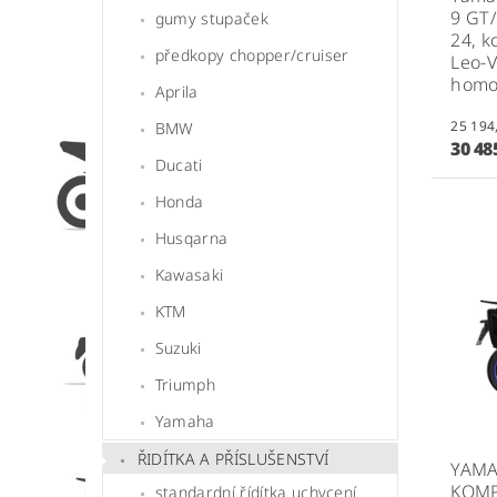
9 GT/
gumy stupaček
24,
k
předkopy chopper/cruiser
Leo-V
homo
Aprila
BMW
30 48
Ducati
Honda
Husqarna
Kawasaki
KTM
Suzuki
Triumph
Yamaha
ŘIDÍTKA A PŘÍSLUŠENSTVÍ
YAMA
KOMP
standardní řídítka uchycení