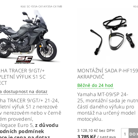
Kód:
SC-Y35A-C41A/Y35A-C41MB
Kó
HA TRACER 9/GT/+
MONTÁŽNÍ SADA P-HF15
LETNÍ VÝFUK S1 SC
AKRAPOVIČ
ECT
Běžně do 24 hod
a dostupnost na dotaz
Yamaha MT-09/SP 24-
ha TRACER 9/GT/+ 21-24,
25, montážní sada je nut
etní výfuk S1 z nerezové
částí daného výfuku pro
 v nerezovém nebo v černě
montáž na určený model
ém provedení,
motocyklu.
logace Euro 5,
z důvodu
odních podmínek
3 128,10 Kč bez DPH
3 785 Kč
bce je cena na dotaz
/ sestava