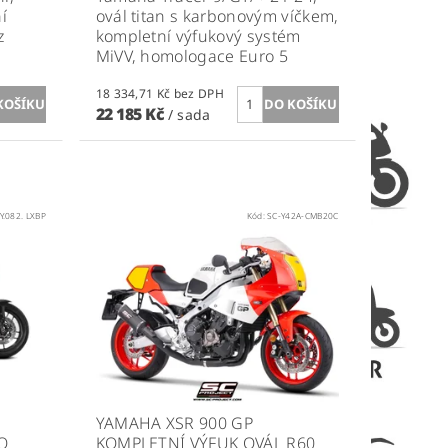
í
ovál titan s karbonovým víčkem,
z
kompletní výfukový systém
MiVV, homologace Euro 5
18 334,71 Kč bez DPH
22 185 Kč
/ sada
Y.082. LXBP
Kód:
SC-Y42A-CMB20C
YAMAHA XSR 900 GP
O
KOMPLETNÍ VÝFUK OVÁL R60