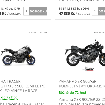
40 318,18 Kč bez DPH
39 574,38 Kč bez DPH
5 Kč
47 885 Kč
/ sestava
/ sestava
Kód:
LV-14372EBK
Kód:
MIVV-
HA TRACER
YAMAHA XSR 900/GP
/GT+/XSR 900 KOMPLETNÍ
KOMPLETNÍ VÝFUK X-M5 
K LEO-VINCE LV RACE
Běžně do 72 hod
 do 72 hod
Yamaha XSR 900/GP 22-25 
a Tracer 9 21-24, Tracer
M5 v nerezovém proveden