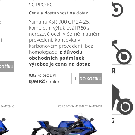
SC PROJECT
Cena a dostupnost na dotaz
5
Yamaha XSR 900 GP 24-25,
kompletní výfuk ovál R60 z
nerezové oceli v černě matném
í
provedení, koncovka v
karbonovém provedení, bez
homologace,
z důvodu
obchodních podmínek
výrobce je cena na dotaz
0,82 Kč bez DPH
0,99 Kč
/ balení
43A-ATC91C
Kód:
SC-Y43A-TC36TR/Y43A-TC36CR