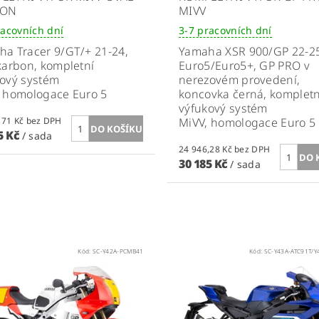
BON
MIVV
racovních dní
3-7 pracovních dní
a Tracer 9/GT/+ 21-24,
Yamaha XSR 900/GP 22-2
karbon, kompletní
Euro5/Euro5+, GP PRO v
kový systém
nerezovém provedení,
, homologace Euro 5
koncovka černá, kompletn
výfukový systém
18 334,71 Kč bez DPH
MiVV, homologace Euro 5
5 Kč
/ sada
24 946,28 Kč bez DPH
30 185 Kč
/ sada
Kód:
SC-Y42A-PCMB41
Kód:
SC-Y43A-ATC91T/Y