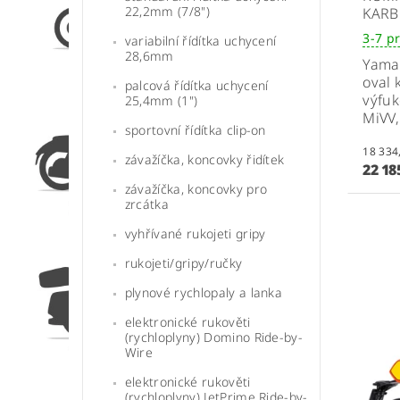
22,2mm (7/8")
KAR
3-7 p
variabilní řídítka uchycení
28,6mm
Yamah
oval 
palcová řídítka uchycení
výfu
25,4mm (1")
MiVV
sportovní řídítka clip-on
závažíčka, koncovky řidítek
22 18
závažíčka, koncovky pro
zrcátka
vyhřívané rukojeti gripy
rukojeti/gripy/ručky
plynové rychlopaly a lanka
elektronické rukověti
(rychloplyny) Domino Ride-by-
Wire
elektronické rukověti
(rychloplyny) JetPrime Ride-by-