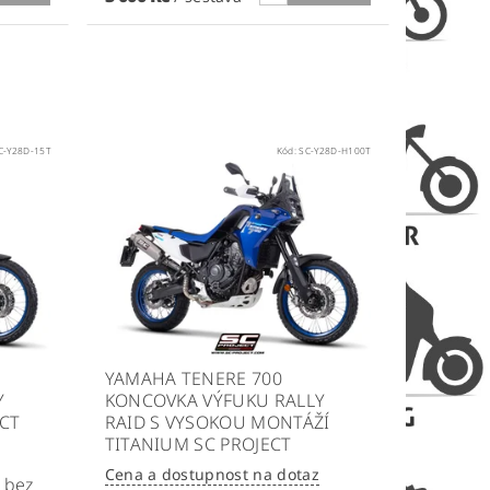
C-Y28D-15T
Kód:
SC-Y28D-H100T
YAMAHA TENERE 700
Y
KONCOVKA VÝFUKU RALLY
ECT
RAID S VYSOKOU MONTÁŽÍ
TITANIUM SC PROJECT
Cena a dostupnost na dotaz
 bez