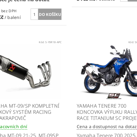
0,82 Kč bez DPH
Kč
/ balení
Kód:
S-Y9R18-APC
Kód:
S
HA MT-09/SP KOMPLETNÍ
YAMAHA TENERE 700
KOVÝ SYSTÉM RACING
KONCOVKA VÝFUKU RALL
 AKRAPOVIČ
RACE TITANIUM SC PROJ
racovních dní
Cena a dostupnost na dotaz
ha MT-09 21-25, MT-09SP
Yamaha Tenere 700 2025,