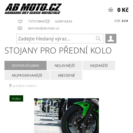
0 Kč
CZK
EUR
737579840
604916443
abmoto@abmoto.cz
STOJANY PRO PŘEDNÍ KOLO
DOPORUČUJEME
NEJLEVNĚJŠÍ
NEJDRAŽŠÍ
NEJPRODÁVANĚJŠÍ
ABECEDNĚ
9
položek celkem
Video