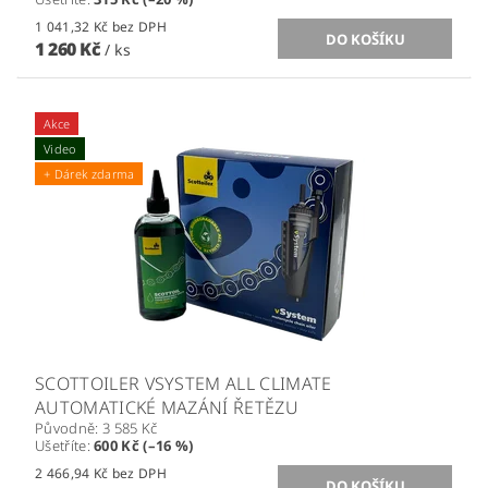
1 041,32 Kč bez DPH
1 260 Kč
/ ks
Akce
Video
+ Dárek zdarma
SCOTTOILER VSYSTEM ALL CLIMATE
AUTOMATICKÉ MAZÁNÍ ŘETĚZU
Původně:
3 585 Kč
Ušetříte
:
600 Kč (–16 %)
2 466,94 Kč bez DPH