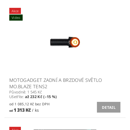
Akce
Video
MOTOGADGET ZADNÍ A BRZDOVÉ SVĚTLO
MO.BLAZE TENS2
Původně:
1 545 Kč
Ušetříte
:
až 232 Kč (–15 %)
od 1 085,12 Kč bez DPH
DETAIL
1 313 Kč
/ ks
od
Akce