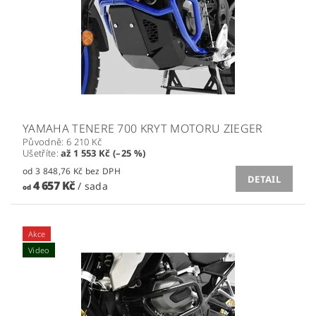
YAMAHA TENERE 700 KRYT MOTORU ZIEGER
Původně:
6 210 Kč
Ušetříte
:
až 1 553 Kč (–25 %)
od 3 848,76 Kč bez DPH
DETAIL
4 657 Kč
/ sada
od
Akce
Video