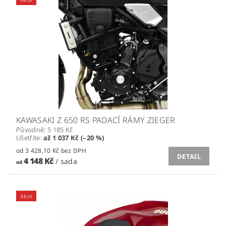
KAWASAKI Z 650 RS PADACÍ RÁMY ZIEGER
Původně:
5 185 Kč
Ušetříte
:
až 1 037 Kč (–20 %)
od 3 428,10 Kč bez DPH
DETAIL
4 148 Kč
/ sada
od
Akce