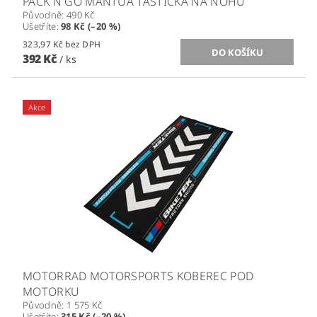
PACK´N GO MANTUA TAŠTIČKA NA NOHU
Původně:
490 Kč
Ušetříte
:
98 Kč (–20 %)
323,97 Kč bez DPH
392 Kč
/ ks
Akce
MOTORRAD MOTORSPORTS KOBEREC POD
MOTORKU
Původně:
1 575 Kč
Ušetříte
:
315 Kč (–20 %)