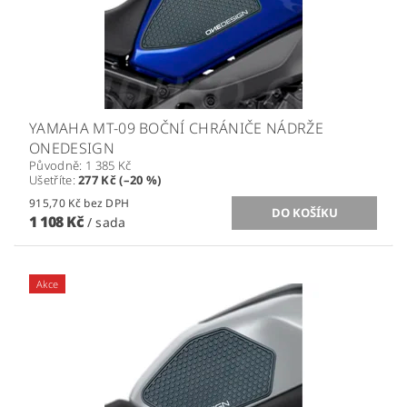
YAMAHA MT-09 BOČNÍ CHRÁNIČE NÁDRŽE
ONEDESIGN
Původně:
1 385 Kč
Ušetříte
:
277 Kč (–20 %)
915,70 Kč bez DPH
1 108 Kč
/ sada
Akce