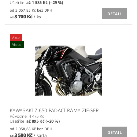
Ušetříte
:
až 1 585 Kč (–29 %)
od 3 057,85 Kč bez DPH
DETAIL
3 700 Kč
/ ks
od
Akce
Video
KAWASAKI Z 650 PADACÍ RÁMY ZIEGER
Původně:
4 475 Kč
Ušetříte
:
až 895 Kč (–20 %)
od 2 958,68 Kč bez DPH
DETAIL
3 580 Kč
/ sada
od