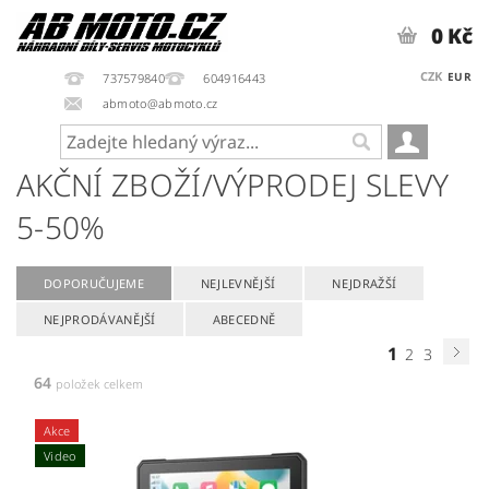
0 Kč
CZK
EUR
737579840
604916443
abmoto@abmoto.cz
AKČNÍ ZBOŽÍ/VÝPRODEJ SLEVY
5-50%
DOPORUČUJEME
NEJLEVNĚJŠÍ
NEJDRAŽŠÍ
NEJPRODÁVANĚJŠÍ
ABECEDNĚ
1
2
3
64
položek celkem
Akce
Video