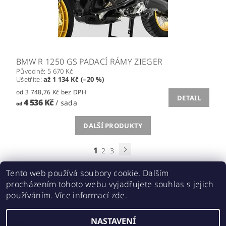
BMW R 1250 GS PADACÍ RÁMY ZIEGER
Původně:
5 670 Kč
Ušetříte
:
až 1 134 Kč (–20 %)
od 3 748,76 Kč bez DPH
DETAIL
4 536 Kč
/ sada
od
DALŠÍ PRODUKTY
1
2
3
Tento web používá soubory cookie. Dalším
procházením tohoto webu vyjadřujete souhlas s jejich
používáním. Více informací
zde
.
Acebikes bezpečná přeprava, parkování motocyklů a skútrů
NASTAVENÍ