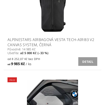
ALPINESTARS AIRBAGOVÁ VESTA TECH-AIR®3 V2
CANVAS SYSTEM, ČERNÁ
Původně:
14 985 Kč
Ušetříte
:
až 5 000 Kč (–33 %)
od 8 252,07 Kč bez DPH
DETAIL
9 985 Kč
/ ks
od
Akce