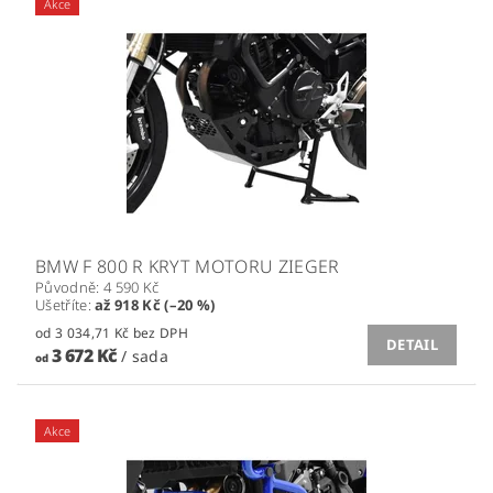
Akce
BMW F 800 R KRYT MOTORU ZIEGER
Původně:
4 590 Kč
Ušetříte
:
až 918 Kč (–20 %)
od 3 034,71 Kč bez DPH
DETAIL
3 672 Kč
/ sada
od
Akce