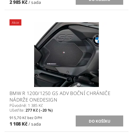
2 985 Kč
/ sada
Akce
BMW R 1200/1250 GS ADV BOČNÍ CHRÁNIČE
NÁDRŽE ONEDESIGN
Původně:
1 385 Kč
Ušetříte
:
277 Kč (–20 %)
915,70 Kč bez DPH
1 108 Kč
/ sada