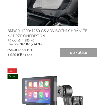
BMW R 1200/1250 GS ADV BOČNÍ CHRÁNIČE
NÁDRŽE ONEDESIGN
Původně:
1 385 Kč
Ušetříte
:
346 Kč (–24 %)
858,68 Kč bez DPH
1 039 Kč
/ sada
Akce
Video