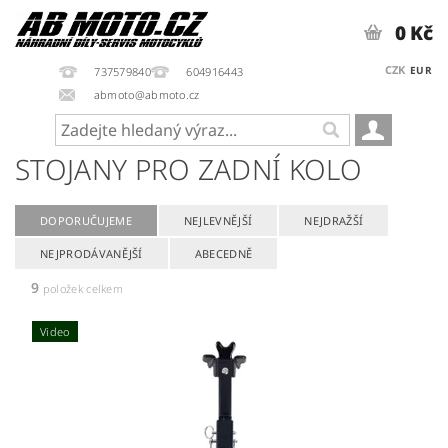
0 Kč
CZK
EUR
737579840
604916443
abmoto@abmoto.cz
STOJANY PRO ZADNÍ KOLO
DOPORUČUJEME
NEJLEVNĚJŠÍ
NEJDRAŽŠÍ
NEJPRODÁVANĚJŠÍ
ABECEDNĚ
9
položek celkem
Video