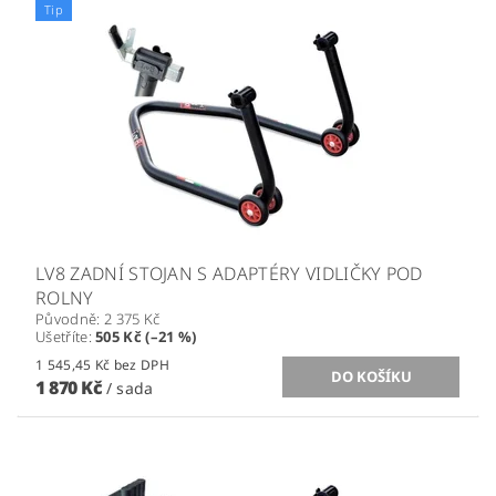
Tip
LV8 ZADNÍ STOJAN S ADAPTÉRY VIDLIČKY POD
ROLNY
Původně:
2 375 Kč
Ušetříte
:
505 Kč (–21 %)
1 545,45 Kč bez DPH
1 870 Kč
/ sada