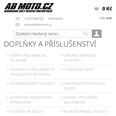
0 Kč
CZK
EUR
737579840
604916443
abmoto@abmoto.cz
DOPLŇKY A PŘÍSLUŠENSTVÍ
DRŽÁKY PRO MOBILNÍ
ZÁSUVKY, NAPÁJENÍ,
TELEFONY
ADAPTÉRY
DOPLŇKY A PŘÍSLUŠENSTVÍ
S SEBOU NA CESTY
PRO JEZDCE A MOTOCYKL
VYHŘÍVANÉ GRIPY RUKOJETI
OMOTÁVKY VÝFUKOVÝCH
SVODŮ
INTERKOMY NA MOTORKU
HODINY, TEPLOMĚRY,
INTERPHONE
MULTIMETRY
PODUŠKY NA SEDLO
FUNKČNÍ PRÁDLO A KUKLY