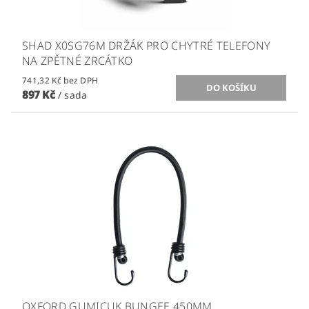
SHAD X0SG76M DRŽÁK PRO CHYTRÉ TELEFONY
NA ZPĚTNÉ ZRCÁTKO
741,32 Kč bez DPH
897 Kč
/ sada
OXFORD GUMICUK BUNGEE 450MM