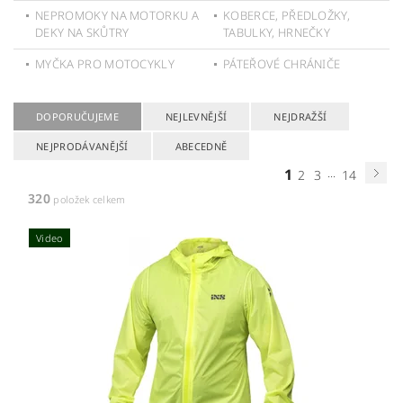
NEPROMOKY NA MOTORKU A
KOBERCE, PŘEDLOŽKY,
DEKY NA SKŮTRY
TABULKY, HRNEČKY
MYČKA PRO MOTOCYKLY
PÁTEŘOVÉ CHRÁNIČE
DOPORUČUJEME
NEJLEVNĚJŠÍ
NEJDRAŽŠÍ
NEJPRODÁVANĚJŠÍ
ABECEDNĚ
1
...
2
3
14
320
položek celkem
Video