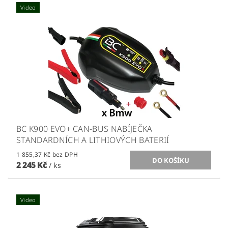
Video
BC K900 EVO+ CAN-BUS NABÍJEČKA
STANDARDNÍCH A LITHIOVÝCH BATERIÍ
1 855,37 Kč bez DPH
2 245 Kč
/ ks
Video