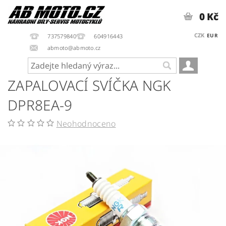
0 Kč
CZK
EUR
737579840
604916443
abmoto@abmoto.cz
ZAPALOVACÍ SVÍČKA NGK
DPR8EA-9
Neohodnoceno