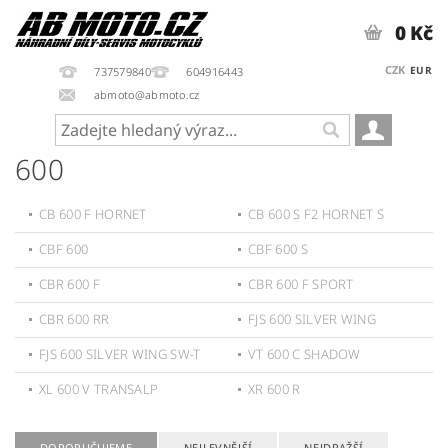
0 Kč
CZK
EUR
737579840
604916443
abmoto@abmoto.cz
600
CB 600 F HORNET
CB 600 S F2 HORNET S
CBF 600
CBF 600 S
CBR 600 F
CBR 600 F SPORT
CBR 600 RR
FJS 600 SILVER WING
FJS 600 SILVER WING SW-T
VT 600 C SHADOW
XL 600 V TRANSALP
XR 600 R
DOPORUČUJEME
NEJLEVNĚJŠÍ
NEJDRAŽŠÍ