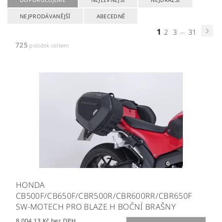
NEJPRODÁVANĚJŠÍ
ABECEDNĚ
1
...
2
3
31
725
položek celkem
HONDA
CB500F/CB650F/CBR500R/CBR600RR/CBR650F
SW-MOTECH PRO BLAZE H BOČNÍ BRAŠNY
8 004,13 Kč bez DPH