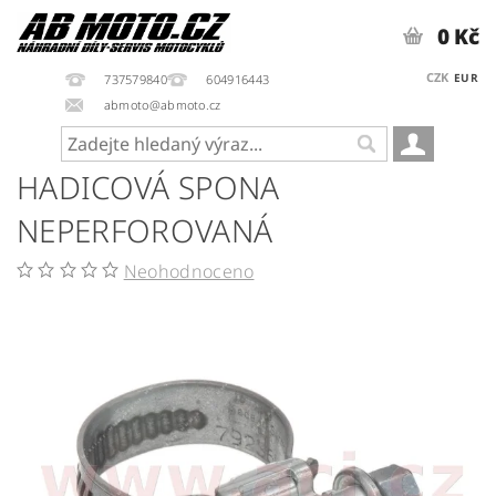
0 Kč
CZK
EUR
737579840
604916443
abmoto@abmoto.cz
HADICOVÁ SPONA
NEPERFOROVANÁ
Neohodnoceno