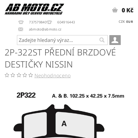
0 Kč
CZK
EUR
737579840
604916443
abmoto@abmoto.cz
2P-322ST PŘEDNÍ BRZDOVÉ
DESTIČKY NISSIN
Neohodnoceno