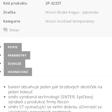
Kód produktu
2P-322ST
Značka
Nissin Brake Kogyo - Japonsko
Kategorie
Nissin brzdové komponenty
Dotaz
POPIS
PARAMETRY
DISKUZE
HODNOCENÍ
balení obsahuje jeden pár brzdových destiček na
jeden kotouč
směs vyrobená technologii SINTER, špičkový
výrobek z produkce firmy Nissin
směs ST vyznačující se velmi dobrou účinností za
jakýchkoliv provozních podmínek