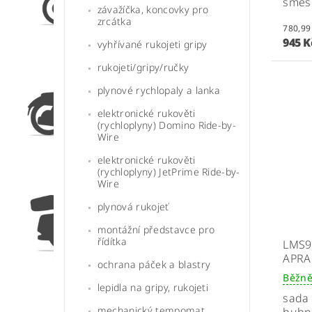
směs
závažíčka, koncovky pro
zrcátka
945 
vyhřívané rukojeti gripy
rukojeti/gripy/ručky
plynové rychlopaly a lanka
elektronické rukověti
(rychloplyny) Domino Ride-by-
Wire
elektronické rukověti
(rychloplyny) JetPrime Ride-by-
Wire
plynová rukojeť
montážní představce pro
řídítka
LMS9
APRA
ochrana páček a blastry
Běžně
lepidla na gripy, rukojeti
sada 
mechanický tempomat
bubn