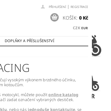
|
PŘIHLÁŠENÍ
REGISTRACE
KOŠÍK:
0 Kč
CZK
EUR
DOPLŇKY A PŘÍSLUŠENSTVÍ
 PLATBY
OBCHODNÍ PODMÍNKY
ACING
ačují vysokým výkonem brzdného účinku,
vým kotoučům.
š motocykl, můžete použít
online katalog
tačí zadat
ozn
ačení vybraných destiček.
klu
, nebo nás
jednoduše kontaktujte
, se