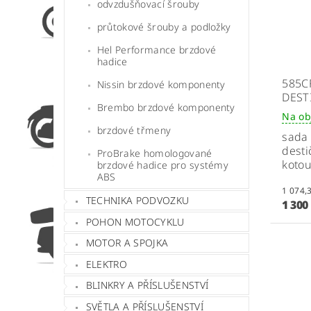
odvzdušňovací šrouby
průtokové šrouby a podložky
Hel Performance brzdové
hadice
585C
Nissin brzdové komponenty
DEST
Brembo brzdové komponenty
Na ob
brzdové třmeny
sada
desti
ProBrake homologované
koto
brzdové hadice pro systémy
ABS
TECHNIKA PODVOZKU
1 300
POHON MOTOCYKLU
MOTOR A SPOJKA
ELEKTRO
BLINKRY A PŘÍSLUŠENSTVÍ
SVĚTLA A PŘÍSLUŠENSTVÍ