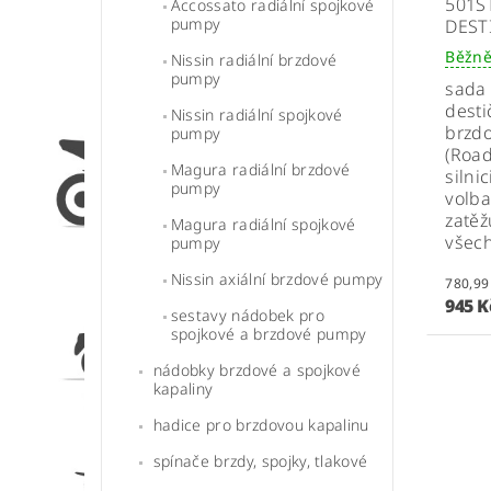
501S
Accossato radiální spojkové
pumpy
DEST
Běžně
Nissin radiální brzdové
pumpy
sada
desti
Nissin radiální spojkové
brzdo
pumpy
(Road
Magura radiální brzdové
silni
pumpy
volba
zatěž
Magura radiální spojkové
všec
pumpy
Nissin axiální brzdové pumpy
945 
sestavy nádobek pro
spojkové a brzdové pumpy
nádobky brzdové a spojkové
kapaliny
hadice pro brzdovou kapalinu
spínače brzdy, spojky, tlakové