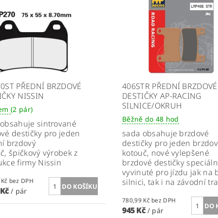
70ST PŘEDNÍ BRZDOVÉ
406STR PŘEDNÍ BRZDOVÉ
IČKY NISSIN
DESTIČKY AP-RACING
SILNICE/OKRUH
dem
(2 pár)
Běžně do 48 hod
obsahuje sintrované
vé destičky pro jeden
sada obsahuje brzdové
í brzdový
destičky pro jeden brzdo
č, špičkový výrobek z
kotouč, nové vylepšené
kce firmy Nissin
brzdové destičky speciál
vyvinuté pro jízdu jak na
896,69 Kč bez DPH
silnici, tak i na závodní tra
 Kč
/ pár
780,99 Kč bez DPH
945 Kč
/ pár