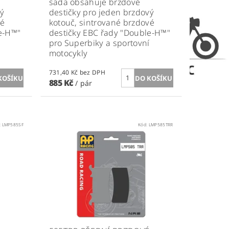
sada obsahuje brzdové
vý
destičky pro jeden brzdový
vé
kotouč, sintrované brzdové
e-H™"
destičky EBC řady "Double-H™"
pro Superbiky a sportovní
motocykly
731,40 Kč bez DPH
885 Kč
/ pár
:
LMP585SF
Kód:
LMP585TRR