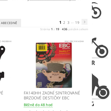
1
...
2
3
19
ABECEDNĚ
1
19
436
Stránka
z
-
položek celkem
C-FA388HH
Kód:
EBC-FA140HH
VÉ
FA140HH ZADNÍ SINTROVANÉ
BRZDOVÉ DESTIČKY EBC
Běžně do 48 hod