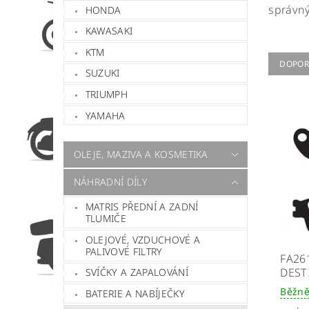
správný
HONDA
KAWASAKI
KTM
DOPOR
SUZUKI
TRIUMPH
YAMAHA
OLEJE, MAZIVA A KOSMETIKA
NÁHRADNÍ DÍLY
MATRIS PŘEDNÍ A ZADNÍ
TLUMIČE
OLEJOVÉ, VZDUCHOVÉ A
PALIVOVÉ FILTRY
FA26
DEST
SVÍČKY A ZAPALOVÁNÍ
Běžně
BATERIE A NABÍJEČKY