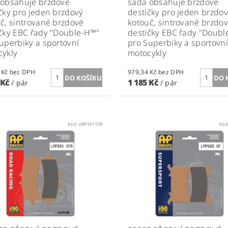
 obsahuje brzdové
sada obsahuje brzdové
čky pro jeden brzdový
destičky pro jeden brzdo
č, sintrované brzdové
kotouč, sintrované brzdo
čky EBC řady "Double-H™"
destičky EBC řady "Doubl
uperbiky a sportovní
pro Superbiky a sportovní
cykly
motocykly
904,96 Kč bez DPH
979,34 Kč bez DPH
 Kč
1 185 Kč
/ pár
/ pár
Kód:
LMP501STR
Kód