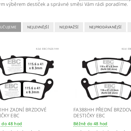
m výběrem destiček a správné směsi Vám rádi poradíme.
UČUJEME
NEJLEVNĚJŠÍ
NEJDRAŽŠÍ
NEJPRODÁVANĚJŠÍ
Kód:
EBC-FA261HH
Kód:
EB
1HH ZADNÍ BRZDOVÉ
FA388HH PŘEDNÍ BRZDO
IČKY EBC
DESTIČKY EBC
 do 48 hod
Běžně do 48 hod