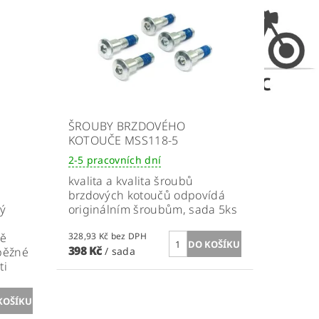
ŠROUBY BRZDOVÉHO
KOTOUČE MSS118-5
2-5 pracovních dní
kvalita a kvalita šroubů
brzdových kotoučů odpovídá
vý
originálním šroubům, sada 5ks
ně
328,93 Kč bez DPH
398 Kč
 běžné
/ sada
ti