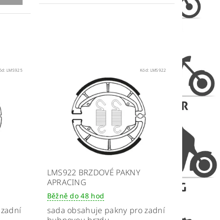
ód:
LMS925
Kód:
LMS922
LMS922 BRZDOVÉ PAKNY
APRACING
Běžně do 48 hod
 zadní
sada obsahuje pakny pro zadní
bubnovou brzdu