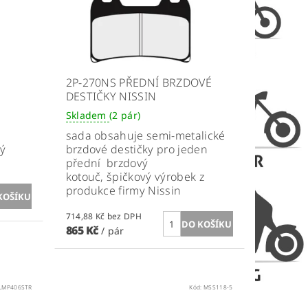
2P-270NS PŘEDNÍ BRZDOVÉ
DESTIČKY NISSIN
Skladem
(2 pár)
sada obsahuje semi-metalické
vý
brzdové destičky pro jeden
přední brzdový
kotouč, špičkový výrobek z
produkce firmy Nissin
714,88 Kč bez DPH
865 Kč
/ pár
LMP406STR
Kód:
MSS118-5