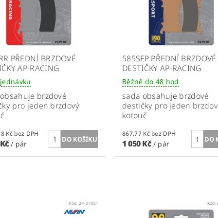
RR PŘEDNÍ BRZDOVÉ
585SFP PŘEDNÍ BRZDOVÉ
IČKY AP-RACING
DESTIČKY AP-RACING
jednávku
Běžně do 48 hod
 obsahuje brzdové
sada obsahuje brzdové
čky pro jeden brzdový
destičky pro jeden brzdo
uč
kotouč
1 074,38 Kč bez DPH
867,77 Kč bez DPH
 Kč
1 050 Kč
/ pár
/ pár
Kód:
2P-270ST
Kód: