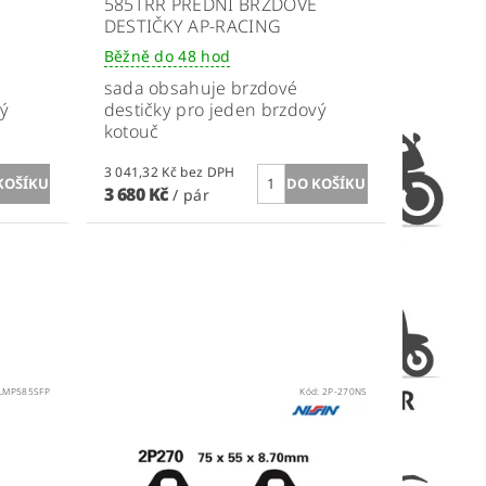
585TRR PŘEDNÍ BRZDOVÉ
DESTIČKY AP-RACING
Běžně do 48 hod
sada obsahuje brzdové
vý
destičky pro jeden brzdový
kotouč
3 041,32 Kč bez DPH
3 680 Kč
/ pár
LMP585SFP
Kód:
2P-270NS