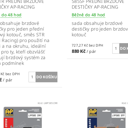
TR PŘEDNÍ BRZDOVÉ
585SF PŘEDNÍ BRZDOVÉ
IČKY AP-RACING
DESTIČKY AP-RACING
 do 48 hod
Běžně do 48 hod
 obsahuje brzdové
sada obsahuje brzdové
čky pro jeden přední
destičky pro jeden brzdo
vý kotouč, směs STR
kotouč
 Racing) pro použití na
ci a na okruhu, ideální
727,27 Kč bez DPH
880 Kč
 pro ty, kteří obzvlášť
/ pár
ují brzdový systém za
h podmínek
780,99 Kč bez DPH
Kč
/ pár
Kód:
LMP585CRR
Kód: