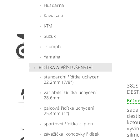
Husqarna
Kawasaki
KTM
Suzuki
Triumph
Yamaha
ŘIDÍTKA A PŘÍSLUŠENSTVÍ
standardní řídítka uchycení
22,2mm (7/8")
382S
DEST
variabilní řídítka uchycení
28,6mm
Běžně
palcová řídítka uchycení
sada
25,4mm (1")
desti
kotou
sportovní řídítka clip-on
vyvin
závažíčka, koncovky řidítek
silnic