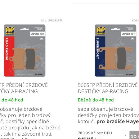
Kód:
LMP382STR
Kód:
TR PŘEDNÍ BRZDOVÉ
560SFP PŘEDNÍ BRZDOVÉ
IČKY AP-RACING
DESTIČKY AP-RACING
 do 48 hod
Běžně do 48 hod
 obsahuje brzdové
sada obsahuje brzdové
čky pro jeden brzdový
destičky pro jeden brzdo
č, destičky speciálně
kotouč
,
pro brzdiče Hayes
uté pro jízdu jak na běžné
i, tak i na závodní trati,
780,99 Kč bez DPH