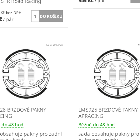
945 Kč
 STR Road Racing
/ pár
780,99 Kč bez DPH
Kč
/ pár
Kód:
LMS928
K
28 BRZDOVÉ PAKNY
LMS925 BRZDOVÉ PAKNY
CING
APRACING
 do 48 hod
Běžně do 48 hod
obsahuje pakny pro zadní
sada obsahuje pakny pro
ovou brzdu
bubnovou brzdu