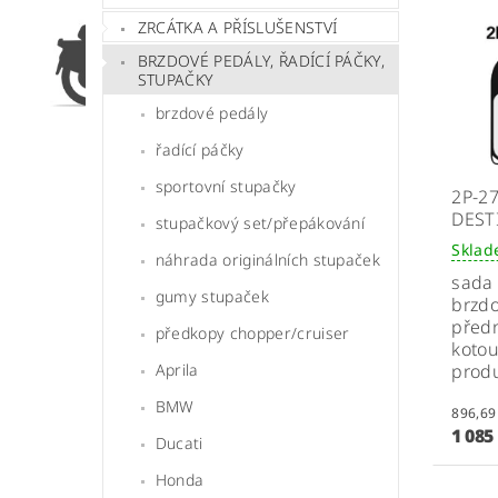
ZRCÁTKA A PŘÍSLUŠENSTVÍ
BRZDOVÉ PEDÁLY, ŘADÍCÍ PÁČKY,
STUPAČKY
brzdové pedály
řadící páčky
sportovní stupačky
2P-2
DEST
stupačkový set/přepákování
Skla
náhrada originálních stupaček
sada 
gumy stupaček
brzdo
předn
předkopy chopper/cruiser
kotou
Aprila
produ
BMW
1 085
Ducati
Honda