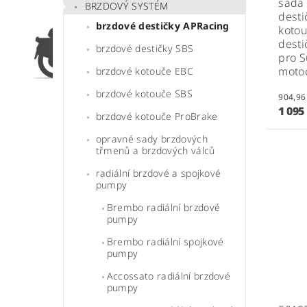
sada
BRZDOVÝ SYSTÉM
desti
brzdové destičky APRacing
kotou
desti
brzdové destičky SBS
pro S
moto
brzdové kotouče EBC
brzdové kotouče SBS
1 095
brzdové kotouče ProBrake
opravné sady brzdových
třmenů a brzdových válců
radiální brzdové a spojkové
pumpy
Brembo radiální brzdové
pumpy
Brembo radiální spojkové
pumpy
Accossato radiální brzdové
pumpy