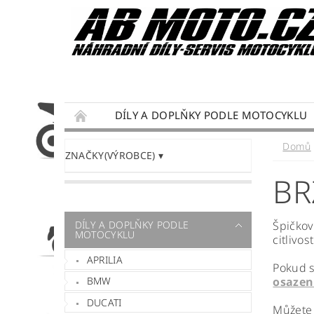
DÍLY A DOPLŇKY PODLE MOTOCYKLU
DÁRKY PRO MOTORKÁŘE
SERVIS MOTO
Domů
ZNAČKY(VÝROBCE)
PODMÍNKY OCHRANY OSOBNÍCH ÚDAJŮ
BR
DÍLY A DOPLŇKY PODLE
Špičkov
MOTOCYKLU
citlivo
APRILIA
Pokud s
osazen
BMW
DUCATI
Můžete 