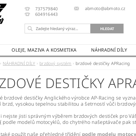
abmoto@abmoto.cz
737579840
604916443
OLEJE, MAZIVA A KOSMETIKA
NÁHRADNÍ DÍLY
CYKLŮ
KONTAKT
NAPIŠTE NÁM
DOPRAVA A
NÁHRADNÍ DÍLY
brzdový systém
brzdové destičky APRacing
PRODÁVANÉ ZNAČKY
HODNOCENÍ OBCHODU
ZDOVÉ DESTIČKY APR
é brzdové destičky Anglického výrobce AP-Racing se vyzn
stí brzd, vysokou tepelnou stabilitou a šetrností vůči brzdo
i nejste jisti správným výběrem brzdových destiček pro Vá
í
podle modelů motocyklů, do chytrého našeptávače pak s
také použít naše přehledné třídění
podle modelu motocy