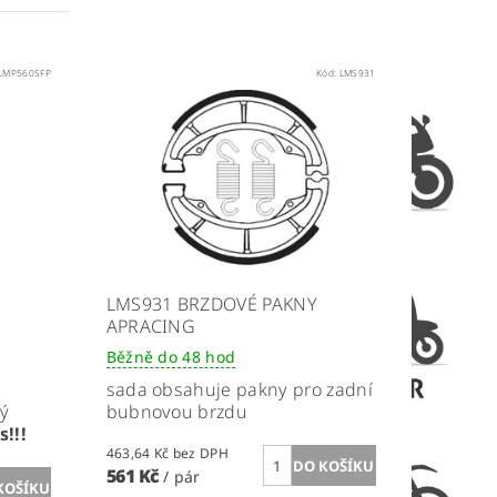
LMP560SFP
Kód:
LMS931
LMS931 BRZDOVÉ PAKNY
APRACING
Běžně do 48 hod
sada obsahuje pakny pro zadní
vý
bubnovou brzdu
!!!
463,64 Kč bez DPH
561 Kč
/ pár