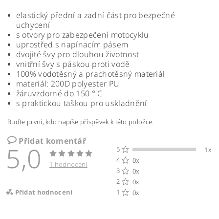
elastický přední a zadní část pro bezpečné
uchycení
s otvory pro zabezpečení motocyklu
uprostřed s napínacím pásem
dvojité švy pro dlouhou životnost
vnitřní švy s páskou proti vodě
100% vodotěsný a prachotěsný materiál
materiál: 200D polyester PU
žáruvzdorné do 150 ° C
s praktickou taškou pro uskladnění
Buďte první, kdo napíše příspěvek k této položce.
Přidat komentář
5,0
5
1x
4
0x
1 hodnocení
3
0x
2
0x
Přidat hodnocení
1
0x