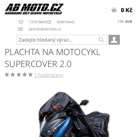
0 Kč
CZK
EUR
737579840
604916443
abmoto@abmoto.cz
PLACHTA NA MOTOCYKL
SUPERCOVER 2.0
1 hodnocení