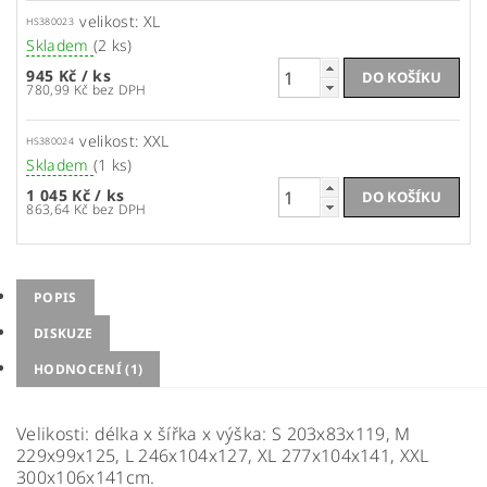
velikost: XL
HS380023
Skladem
(2 ks)
945 Kč
/ ks
780,99 Kč bez DPH
velikost: XXL
HS380024
Skladem
(1 ks)
1 045 Kč
/ ks
863,64 Kč bez DPH
POPIS
DISKUZE
HODNOCENÍ (1)
Velikosti: délka x šířka x výška: S 203x83x119, M
229x99x125, L 246x104x127, XL 277x104x141, XXL
300x106x141cm.