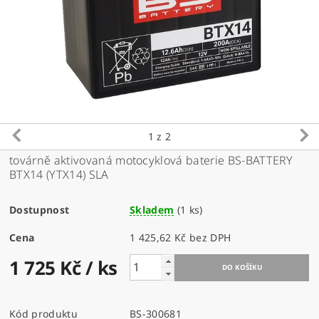
1
z 2
továrně aktivovaná motocyklová baterie BS-BATTERY
BTX14 (YTX14) SLA
Dostupnost
Skladem
(1 ks)
Cena
1 425,62 Kč bez DPH
1 725 Kč
/ ks
Kód produktu
BS-300681