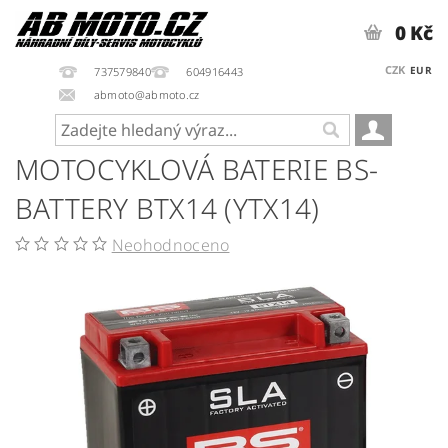
0 Kč
CZK
EUR
737579840
604916443
abmoto@abmoto.cz
MOTOCYKLOVÁ BATERIE BS-
BATTERY BTX14 (YTX14)
Neohodnoceno