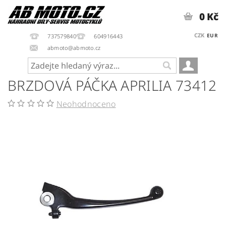
0 Kč
CZK
EUR
737579840
604916443
abmoto@abmoto.cz
BRZDOVÁ PÁČKA APRILIA 73412
Neohodnoceno