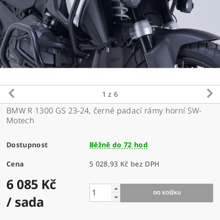
1
z 6
BMW R 1300 GS 23-24,
černé padací rámy horní SW-
Motech
Dostupnost
Běžně do 72 hod
Cena
5 028,93 Kč bez DPH
6 085 Kč
/ sada