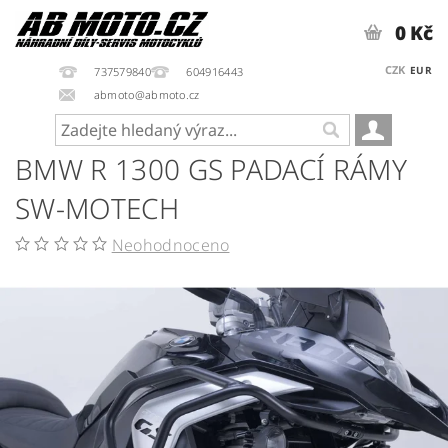
0 Kč
CZK
EUR
737579840
604916443
abmoto@abmoto.cz
BMW R 1300 GS PADACÍ RÁMY
SW-MOTECH
Neohodnoceno