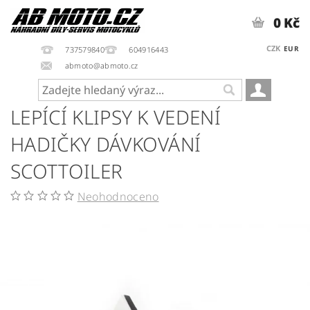
0 Kč
CZK
EUR
737579840
604916443
abmoto@abmoto.cz
LEPÍCÍ KLIPSY K VEDENÍ
HADIČKY DÁVKOVÁNÍ
SCOTTOILER
Neohodnoceno