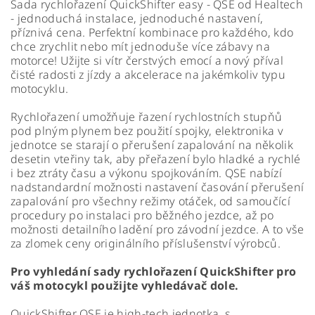
Sada rychlořazení QuickShifter easy - QSE od Healtech
- jednoduchá instalace, jednoduché nastavení,
příznivá cena. Perfektní kombinace pro každého, kdo
chce zrychlit nebo mít jednoduše více zábavy na
motorce! Užijte si vítr čerstvých emocí a nový příval
čisté radosti z jízdy a akcelerace na jakémkoliv typu
motocyklu.
Rychlořazení umožňuje řazení rychlostních stupňů
pod plným plynem bez použití spojky, elektronika v
jednotce se starají o přerušení zapalování na několik
desetin vteřiny tak, aby přeřazení bylo hladké a rychlé
i bez ztráty času a výkonu spojkováním. QSE nabízí
nadstandardní možnosti nastavení časování přerušení
zapalování pro všechny režimy otáček, od samoučící
procedury po instalaci pro běžného jezdce, až po
možnosti detailního ladění pro závodní jezdce. A to vše
za zlomek ceny originálního příslušenství výrobců.
Pro vyhledání sady rychlořazení QuickShifter pro
váš motocykl použijte vyhledávač dole.
QuickShifter QSE je high-tech jednotka, s