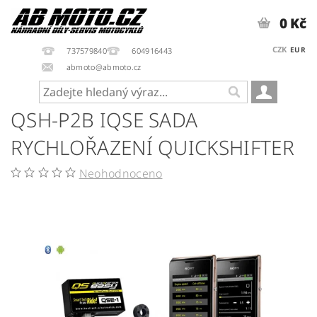
0 Kč
CZK
EUR
737579840
604916443
abmoto@abmoto.cz
QSH-P2B IQSE SADA
RYCHLOŘAZENÍ QUICKSHIFTER
Neohodnoceno