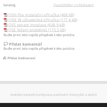
katalog
QuickShifter rychlořazení
QSH-Pxx instalační příručka (468 kB)
iQSE W uživatelská příručka (177.4 kB)
QSS senzor instalace (608.9 kB)
QSE řešení problémů (175.5 kB)
Buďte první, kdo napíše příspěvek k této položce.
Přidat komentář
Buďte první, kdo napíše příspěvek k této položce.
Přidat hodnocení
Acebikes bezpečná přeprava, parkování motocyklů a skútrů