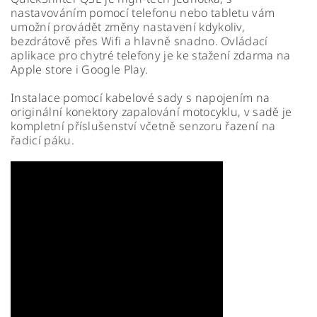
nastavováním pomocí telefonu nebo tabletu vám
umožní provádět změny nastavení kdykoliv,
bezdrátově přes Wifi a hlavně snadno. Ovládací
aplikace pro chytré telefony je ke stažení zdarma na
Apple store i Google Play.
Instalace pomocí kabelové sady s napojením na
originální konektory zapalování motocyklu, v sadě je
kompletní příslušenství včetně senzoru řazení na
řadicí páku.