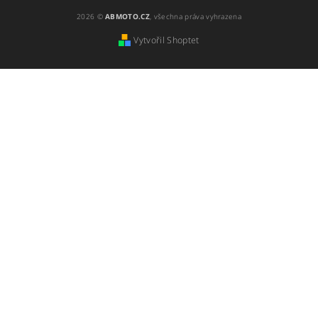
2026 ©
ABMOTO.CZ
, všechna práva vyhrazena
Vytvořil Shoptet
Vložením hodnocení souhlasíte s
podmínkami
ochrany osobních údajů