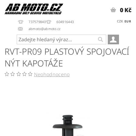
0 Kč
CZK
EUR
737579840
604916443
abmoto@abmoto.cz
RVT-PR09 PLASTOVÝ SPOJOVACÍ
NÝT KAPOTÁŽE
Neohodnoceno