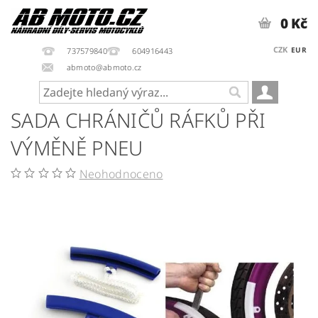
0 Kč
CZK
EUR
737579840
604916443
abmoto@abmoto.cz
SADA CHRÁNIČŮ RÁFKŮ PŘI
VÝMĚNĚ PNEU
Neohodnoceno