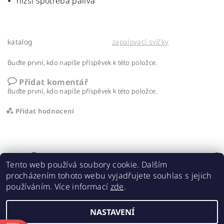
nižší spotřeba paliva
katalog
zapalovací svíčky
Buďte první, kdo napíše příspěvek k této položce.
Přidat komentář
Buďte první, kdo napíše příspěvek k této položce.
Přidat hodnocení
Tento web používá soubory cookie. Dalším
procházením tohoto webu vyjadřujete souhlas s jejich
používáním. Více informací
zde
.
Acebikes bezpečná přeprava, parkování motocyklů a skútrů
NASTAVENÍ