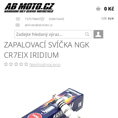
0 Kč
CZK
EUR
737579840
604916443
abmoto@abmoto.cz
ZAPALOVACÍ SVÍČKA NGK
CR7EIX IRIDIUM
Neohodnoceno