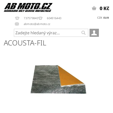
0 Kč
CZK
EUR
737579840
604916443
abmoto@abmoto.cz
ACOUSTA-FIL