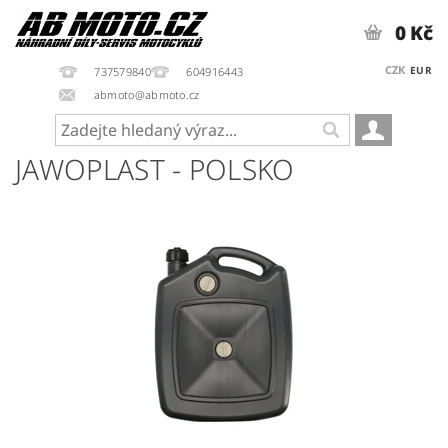
0 Kč
CZK
EUR
737579840
604916443
abmoto@abmoto.cz
JAWOPLAST - POLSKO