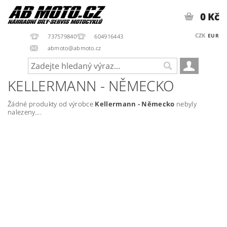
0 Kč
CZK
EUR
737579840
604916443
abmoto@abmoto.cz
KELLERMANN - NĚMECKO
Žádné produkty od výrobce
Kellermann - Německo
nebyly
nalezeny....