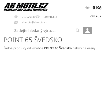
0 Kč
CZK
EUR
737579840
604916443
abmoto@abmoto.cz
POINT 65 ŠVÉDSKO
Žádné produkty od výrobce
POINT 65 Švédsko
nebyly nalezeny....