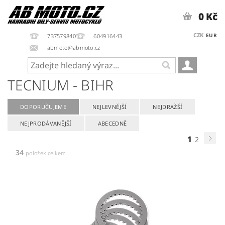
0 Kč
CZK
EUR
737579840
604916443
abmoto@abmoto.cz
TECNIUM - BIHR
DOPORUČUJEME
NEJLEVNĚJŠÍ
NEJDRAŽŠÍ
NEJPRODÁVANĚJŠÍ
ABECEDNĚ
1
2
34
položek celkem