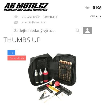
0 Kč
CZK
EUR
737579840
604916443
abmoto@abmoto.cz
THUMBS UP
Tip
Pecka dárek