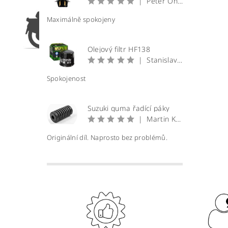
|
Peter Onuščák
Maximálně spokojeny
Olejový filtr HF138
|
Stanislav Prečan
Spokojenost
Suzuki guma řadící páky
|
Martin Krátký
Originální díl. Naprosto bez problémů.