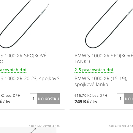
S 1000 XR SPOJKOVÉ
BMW S 1000 XR SPOJKOV
KO
LANKO
racovních dní
2-5 pracovních dní
S 1000 XR 20-23
, spojkové
BMW S 1000 XR (15-19)
,
spojkové lanko
615,70 Kč bez DPH
615,70 Kč bez DPH
Kč
745 Kč
/ ks
/ ks
Kód:
1129139/Y01-3-145
Kód:
BIHR-Y01-3-1