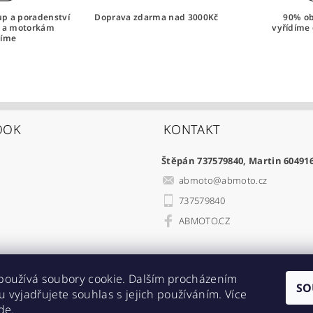
tup a poradenství
Doprava zdarma nad 3000Kč
90% o
i a motorkám
vyřídíme 
íme
OOK
KONTAKT
Štěpán 737579840, Martin 60491
abmoto
@
abmoto.cz
737579840
ABMOTO.CZ
používá soubory cookie. Dalším procházením
SO
 vyjadřujete souhlas s jejich používáním. Více
Acebikes bezpečná přeprava, parkování motocyklů a skútrů
de
.