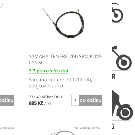
É
YAMAHA TENERE 700 SPOJKOVÉ
LANKO
3-7 pracovních dní
Yamaha Tenere 700 (19-24)
,
spojkové lanko
731,40 Kč bez DPH
885 Kč
/ ks
23/1035323
Kód:
VENHILL-VWK001