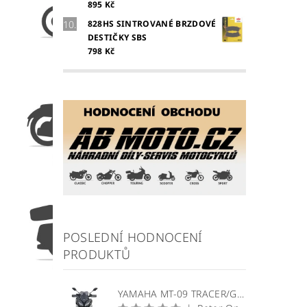
895 Kč
828HS SINTROVANÉ BRZDOVÉ
DESTIČKY SBS
798 Kč
POSLEDNÍ HODNOCENÍ
PRODUKTŮ
YAMAHA MT-09 TRACER/GT plexi štít WRS Sport