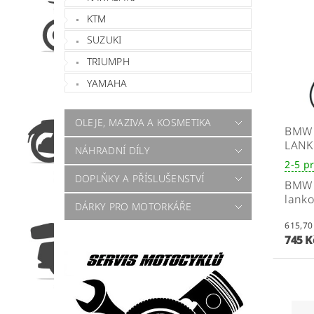
KTM
SUZUKI
TRIUMPH
YAMAHA
OLEJE, MAZIVA A KOSMETIKA
BMW 
LAN
NÁHRADNÍ DÍLY
2-5 p
DOPLŇKY A PŘÍSLUŠENSTVÍ
BMW 
lanko
DÁRKY PRO MOTORKÁŘE
745 