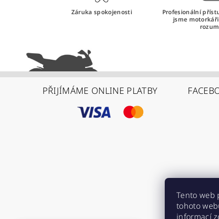
Záruka spokojenosti
Profesionální přís
jsme motorkář
rozum
PŘIJÍMÁME ONLINE PLATBY
FACEB
Tento web 
tohoto webu
informací
z