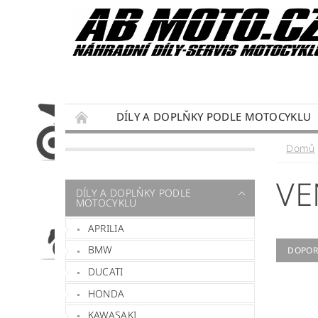
DÍLY A DOPLŇKY PODLE MOTOCYKLU
DÁRKY PRO MOTORKÁŘE
SERVIS MOTO
Domů
PODMÍNKY OCHRANY OSOBNÍCH ÚDAJŮ
VE
DÍLY A DOPLŇKY PODLE
MOTOCYKLU
APRILIA
BMW
DOPOR
DUCATI
HONDA
KAWASAKI