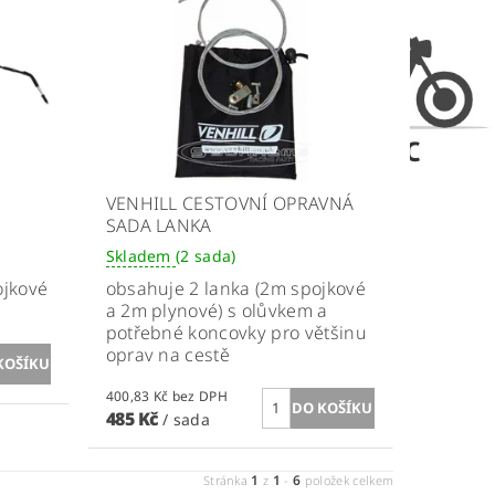
VENHILL CESTOVNÍ OPRAVNÁ
SADA LANKA
Skladem
(2 sada)
ojkové
obsahuje 2 lanka (2m spojkové
a 2m plynové) s olůvkem a
potřebné koncovky pro většinu
oprav na cestě
400,83 Kč bez DPH
485 Kč
/ sada
1
1
6
Stránka
z
-
položek celkem