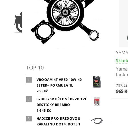
YAMA
Skla
TOP 10
Yamah
lanko
VROOAM 4T VR50 10W-40
ESTER+ FORMULA 1L
965 
260 Kč
07BB37SR PŘEDNÍ BRZDOVÉ
DESTIČKY BREMBO
1 645 Kč
HADICE PRO BRZDOVOU
KAPALINU DOT4, DOT5.1