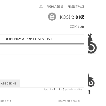
|
PŘIHLÁŠENÍ
REGISTRACE
KOŠÍK:
0 Kč
CZK
EUR
DOPLŇKY A PŘÍSLUŠENSTVÍ
 PLATBY
OBCHODNÍ PODMÍNKY
ABECEDNĚ
1
1
6
Stránka
z
-
položek celkem
-B03-3-118
Kód:
VE-Y01-3-188-BK