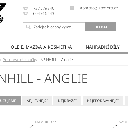
abmoto@abmoto.cz
737579840
604916443
OLEJE, MAZIVA A KOSMETIKA
NÁHRADNÍ DÍLY
CYKLŮ
KONTAKT
NAPIŠTE NÁM
DOPRAVA A
Prodávané značky
VENHILL - Anglie
PRODÁVANÉ ZNAČKY
HODNOCENÍ OBCHODU
NHILL - ANGLIE
UČUJEME
NEJLEVNĚJŠÍ
NEJDRAŽŠÍ
NEJPRODÁVANĚJŠÍ
Kód:
VE-B03-3-123
Kód:
VE