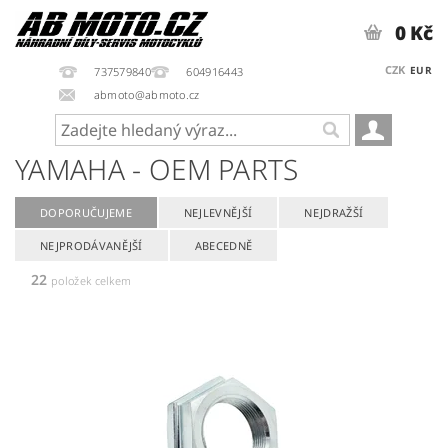
0 Kč
CZK
EUR
737579840
604916443
abmoto@abmoto.cz
YAMAHA - OEM PARTS
DOPORUČUJEME
NEJLEVNĚJŠÍ
NEJDRAŽŠÍ
NEJPRODÁVANĚJŠÍ
ABECEDNĚ
22
položek celkem