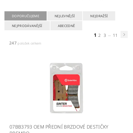
DOPORUČUJEME
NEJLEVNĚJŠÍ
NEJDRAŽŠÍ
NEJPRODÁVANĚJŠÍ
ABECEDNĚ
1
...
2
3
11
247
položek celkem
07BB3793 OEM PŘEDNÍ BRZDOVÉ DESTIČKY