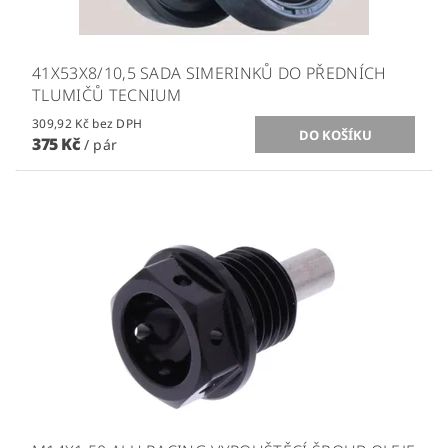
41X53X8/10,5 SADA SIMERINKŮ DO PŘEDNÍCH
TLUMIČŮ TECNIUM
309,92 Kč bez DPH
375 Kč
/ pár