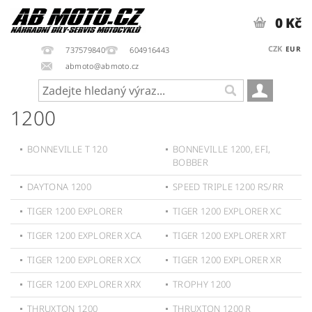
0 Kč
CZK
EUR
737579840
604916443
abmoto@abmoto.cz
1200
BONNEVILLE T 120
BONNEVILLE 1200, EFI,
BOBBER
DAYTONA 1200
SPEED TRIPLE 1200 RS/RR
TIGER 1200 EXPLORER
TIGER 1200 EXPLORER XC
TIGER 1200 EXPLORER XCA
TIGER 1200 EXPLORER XRT
TIGER 1200 EXPLORER XCX
TIGER 1200 EXPLORER XR
TIGER 1200 EXPLORER XRX
TROPHY 1200
THRUXTON 1200
THRUXTON 1200 R