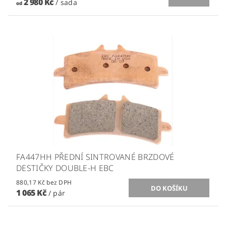
2 980 Kč
/ sada
od
FA447HH PŘEDNÍ SINTROVANÉ BRZDOVÉ
DESTIČKY DOUBLE-H EBC
880,17 Kč bez DPH
1 065 Kč
/ pár