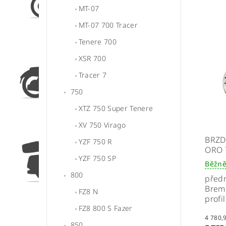
MT-07
MT-07 700 Tracer
Tenere 700
XSR 700
Tracer 7
750
XTZ 750 Super Tenere
XV 750 Virago
BRZD
YZF 750 R
ORO 
YZF 750 SP
Běžně
800
předn
Brem
FZ8 N
profil
FZ8 800 S Fazer
850