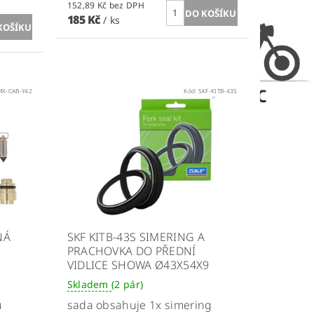
152,89 Kč bez DPH
185 Kč
/ ks
MX-CAB-Y42
Kód:
SKF-KITB-43S
NÁ
SKF KITB-43S SIMERING A
PRACHOVKA DO PŘEDNÍ
VIDLICE SHOWA Ø43X54X9
Skladem
(2 pár)
u
sada obsahuje 1x simering