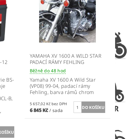
YAMAHA XV 1600 A WILD STAR
-12
PADACÍ RÁMY FEHLING
Běžně do 48 hod
ie BS-
Yamaha
XV 1600 A Wild Star
uje
(VP08) 99-04, padací rámy
Fehling,
barva rámů chrom
0CL-B,
5 657,02 Kč bez DPH
6 845 Kč
,
/ sada