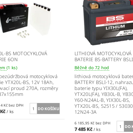
0L-BS MOTOCYKLOVÁ
LITHIOVÁ MOTOCYKLOVÁ
RIE 6ON
BATERIE BS-BATTERY BSLI
dem
(1 ks)
Běžně do 72 hod
bezúdržbová motocyklová
lithiová motocyklová bater
ie YTX20L-BS,
12V 18Ah,
BATTERY BSLI-12,
n
ahraz
ovací proud 270A, rozměry
baterie typu YIX30L(FA),
87x155mm
YTX20L(FA), YB30L-B, YB3
Y60-N24AL-B, YIX30L-BS,
1 223,14 Kč bez DPH
YTX20L-BS, 52515 / 53030
 Kč
/ ks
12N24-3A
6 185,95 Kč bez DPH
7 485 Kč
/ ks