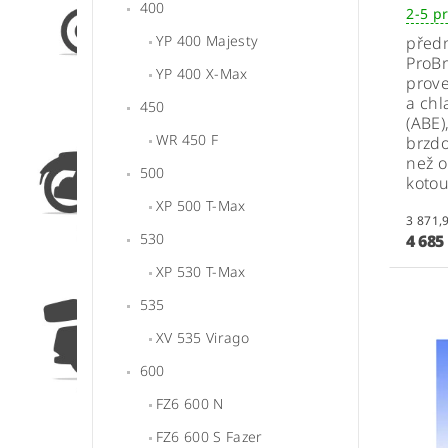
400
2-5 p
YP 400 Majesty
předn
ProB
YP 400 X-Max
prov
a chl
450
(ABE)
WR 450 F
brzdo
než o
500
koto
XP 500 T-Max
530
4 685
XP 530 T-Max
535
XV 535 Virago
600
FZ6 600 N
FZ6 600 S Fazer