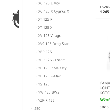
XC 125 E Vity
XC 125 X Cygnus X
1 245
XT 125 R
XT 125 X
XV 125 Virago
XVS 125 Drag Star
YBR 125
YBR 125 Custom
YP 125 R Majesty
YP 125 X-Max
YAMA
YS 125
KON
YW 125 BWS
KOTO
Běžně
YZF-R 125
sada 
250