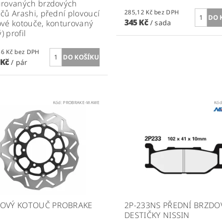
urovaných brzdových
čů Arashi, přední plovoucí
285,12 Kč bez DPH
345 Kč
vé kotouče, konturovaný
/ sada
ý) profil
5 776,86 Kč bez DPH
 Kč
/ pár
Kód:
PROBRAKE-WAWE
Kód
OVÝ KOTOUČ PROBRAKE
2P-233NS PŘEDNÍ BRZDO
DESTIČKY NISSIN