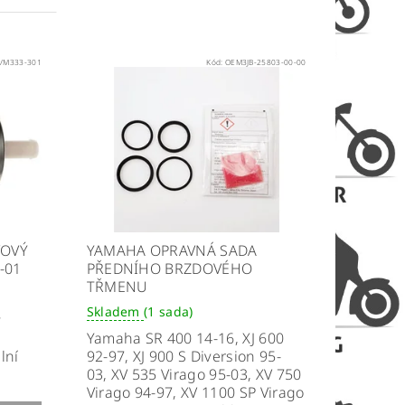
1/M333-301
Kód:
OEM3JB-25803-00-00
VOVÝ
YAMAHA OPRAVNÁ SADA
-01
PŘEDNÍHO BRZDOVÉHO
TŘMENU
Skladem
(1 sada)
y
Yamaha SR 400 14-16, XJ 600
lní
92-97, XJ 900 S Diversion 95-
03, XV 535 Virago 95-03, XV 750
Virago 94-97, XV 1100 SP Virago