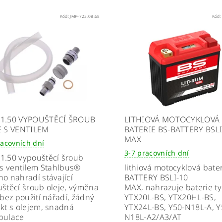
Kód:
JMP-723.08.68
Kód
1.50 VYPOUŠTĚCÍ ŠROUB
LITHIOVÁ MOTOCYKLOVÁ
E S VENTILEM
BATERIE BS-BATTERY BSLI
MAX
racovních dní
3-7 pracovních dní
1.50 vypouštěcí šroub
 s ventilem Stahlbus®
lithiová motocyklová bater
o nahradí stávající
BATTERY BSLI-10
štěcí šroub oleje, výměna
MAX,
n
ahrazuje baterie t
 bez použití nářadí, žádný
YTX20L-BS, YTX20HL-BS,
kt s olejem, snadná
YTX24L-BS, Y50-N18L-A, Y
pulace
N18L-A2/A3/AT