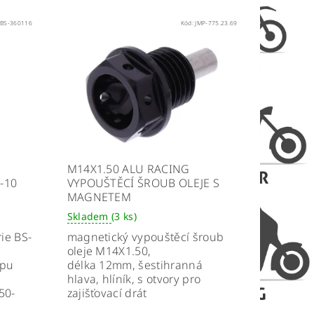
:
BS-360116
Kód:
JMP-775.23.69
M14X1.50 ALU RACING
-10
VYPOUŠTĚCÍ ŠROUB OLEJE S
MAGNETEM
Skladem
(3 ks)
ie BS-
magnetický vypouštěcí šroub
oleje
M14X1.50,
ypu
délka 12mm, šestihranná
hlava, hlíník, s otvory pro
50-
zajišťovací drát