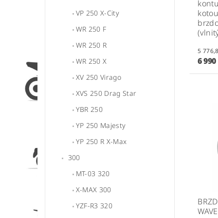
kont
kotou
VP 250 X-City
brzdo
WR 250 F
(vlnit
WR 250 R
6 990
WR 250 X
XV 250 Virago
XVS 250 Drag Star
YBR 250
YP 250 Majesty
YP 250 R X-Max
300
MT-03 320
X-MAX 300
BRZD
YZF-R3 320
WAVE