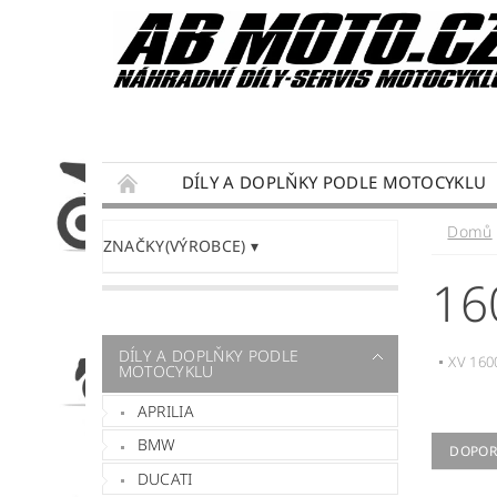
DÍLY A DOPLŇKY PODLE MOTOCYKLU
DÁRKY PRO MOTORKÁŘE
SERVIS MOTO
Domů
ZNAČKY(VÝROBCE)
PODMÍNKY OCHRANY OSOBNÍCH ÚDAJŮ
16
DÍLY A DOPLŇKY PODLE
XV 160
MOTOCYKLU
APRILIA
BMW
DOPOR
DUCATI