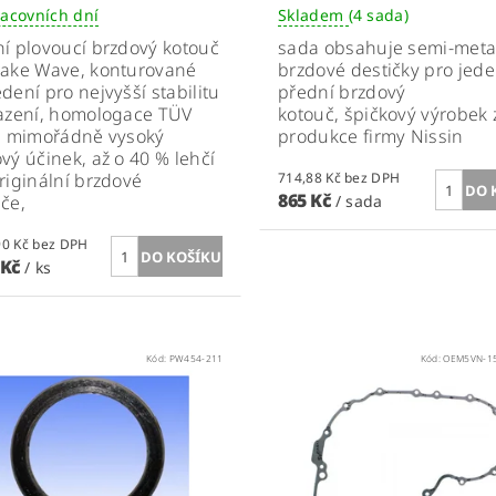
racovních dní
Skladem
(4 sada)
í plovoucí brzdový kotouč
sada obsahuje semi-meta
rake Wave,
konturované
brzdové destičky pro jed
edení
pro nejvyšší stabilitu
přední brzdový
azení, homologace TÜV
kotouč, špičkový výrobek 
, mimořádně vysoký
produkce firmy Nissin
vý účinek, až o 40 % lehčí
riginální brzdové
714,88 Kč bez DPH
865 Kč
uče,
/ sada
3 871,90 Kč bez DPH
 Kč
/ ks
Kód:
PW454-211
Kód:
OEM5VN-15