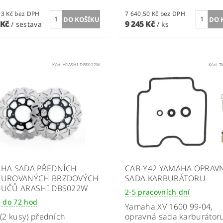
1 028,93 Kč bez DPH
7 640,50 Kč bez DPH
 Kč
9 245 Kč
/ sestava
/ ks
Kód:
ARASHI-DBS022W
Kód:
T
HA SADA PŘEDNÍCH
CAB-Y42 YAMAHA OPRAV
TUROVANÝCH BRZDOVÝCH
SADA KARBURÁTORU
UČŮ ARASHI DBS022W
2-5 pracovních dní
 do 72 hod
Yamaha XV 1600 99-04,
(2 kusy) předních
opravná sada karburátor