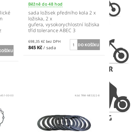
Běžně do 48 hod
lické
sada ložisek předního kola 2 x
en
ložiska, 2 x
gufera, vysokorychlostní ložiska
z
tříd tolerance ABEC 3
698,35 Kč bez DPH
845 Kč
/ sada
451-00-00
Kód:
TRW-MES322-8