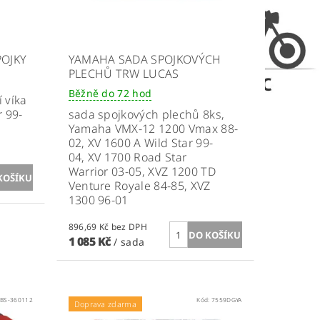
POJKY
YAMAHA SADA SPOJKOVÝCH
PLECHŮ TRW LUCAS
Běžně do 72 hod
 víka
r 99-
sada spojkových plechů 8ks,
Yamaha VMX-12 1200 Vmax 88-
02, XV 1600 A Wild Star 99-
04, XV 1700 Road Star
Warrior 03-05, XVZ 1200 TD
Venture Royale 84-85, XVZ
1300 96-01
896,69 Kč bez DPH
1 085 Kč
/ sada
:
BS-360112
Kód:
7559DGYA
Doprava zdarma