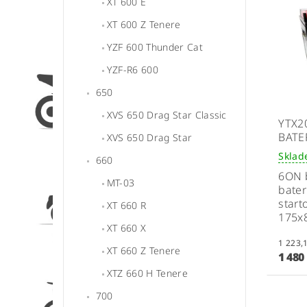
XT 600 E
XT 600 Z Tenere
YZF 600 Thunder Cat
YZF-R6 600
650
XVS 650 Drag Star Classic
YTX2
BATE
XVS 650 Drag Star
Skla
660
6ON
MT-03
bater
start
XT 660 R
175x
XT 660 X
XT 660 Z Tenere
1 480
XTZ 660 H Tenere
700