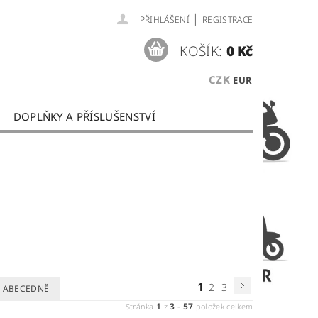
|
PŘIHLÁŠENÍ
REGISTRACE
KOŠÍK:
0 Kč
CZK
EUR
DOPLŇKY A PŘÍSLUŠENSTVÍ
 PLATBY
OBCHODNÍ PODMÍNKY
1
2
3
ABECEDNĚ
1
3
57
Stránka
z
-
položek celkem