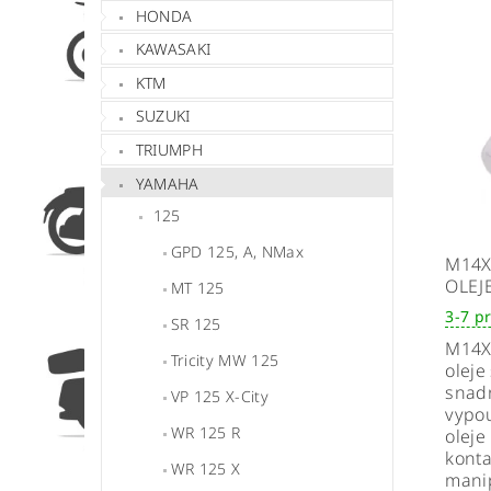
HONDA
KAWASAKI
KTM
SUZUKI
TRIUMPH
YAMAHA
125
GPD 125, A, NMax
M14X
OLEJ
MT 125
3-7 p
SR 125
M14X
Tricity MW 125
oleje
snadn
VP 125 X-City
vypou
WR 125 R
oleje
konta
WR 125 X
mani