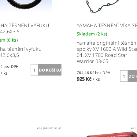
HA TĚSNĚNÍ VÝFUKU
YAMAHA TĚSNĚNÍ VÍKA S
42,6X3,5
Skladem
(2 ks)
dem
(6 ks)
Yamaha originální těsnění
ha těsnění výfuku
spojky XV 1600 A Wild Sta
42,6x3,5
04, XV 1700 Road Star
Warrior 03-05
61,98 Kč bez DPH
č
/ ks
764,46 Kč bez DPH
925 Kč
/ ks
Kód:
JMP-707.91.97
Kód