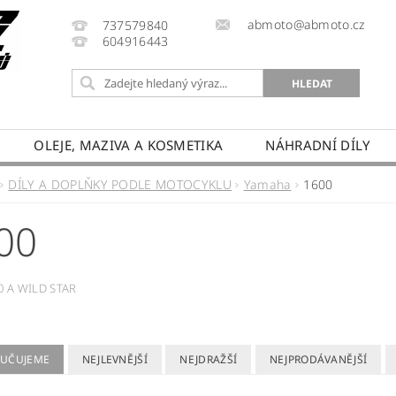
abmoto@abmoto.cz
737579840
604916443
OLEJE, MAZIVA A KOSMETIKA
NÁHRADNÍ DÍLY
CYKLŮ
KONTAKT
NAPIŠTE NÁM
DOPRAVA A
DÍLY A DOPLŇKY PODLE MOTOCYKLU
Yamaha
1600
PRODÁVANÉ ZNAČKY
HODNOCENÍ OBCHODU
00
0 A WILD STAR
UČUJEME
NEJLEVNĚJŠÍ
NEJDRAŽŠÍ
NEJPRODÁVANĚJŠÍ