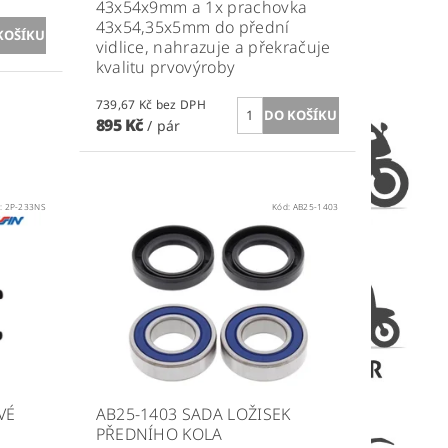
43x54x9mm a 1x prachovka
43x54,35x5mm do přední
vidlice, nahrazuje a překračuje
kvalitu prvovýroby
739,67 Kč bez DPH
895 Kč
/ pár
:
2P-233NS
Kód:
AB25-1403
VÉ
AB25-1403 SADA LOŽISEK
PŘEDNÍHO KOLA