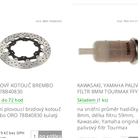
Kód:
BRM-78B40830
Kód:
TMX-FFY-0
OVÝ KOTOUČ BREMBO
KAWASAKI, YAMAHA PALI
78B40830
FILTR 8MM TOURMAX FFY
 do 72 hod
Skladem
(1 ks)
í plovoucí brzdový kotouč
na vnitřní průměr hadičk
bo ORO 78B40830 kulatý
8mm, délka filtru 59mm,
Kawasaki, Yamaha originá
palivový filtr Tourmax
4 780,99 Kč bez DPH