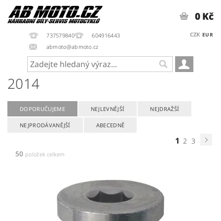
0 Kč
CZK
EUR
737579840
604916443
abmoto@abmoto.cz
2014
DOPORUČUJEME
NEJLEVNĚJŠÍ
NEJDRAŽŠÍ
NEJPRODÁVANĚJŠÍ
ABECEDNĚ
1
2
3
50
položek celkem