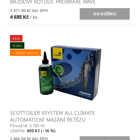
BRZDOVÝ KOTOUČ PROBRAKE WAVE
3 871,90 Kč bez DPH
4 685 Kč
/ ks
Akce
Video
+ Dárek zdarma
SCOTTOILER VSYSTEM ALL CLIMATE
AUTOMATICKÉ MAZÁNÍ ŘETĚZU
Původně:
3 585 Kč
Ušetříte
:
600 Kč (–16 %)
2 466,94 Kč bez DPH