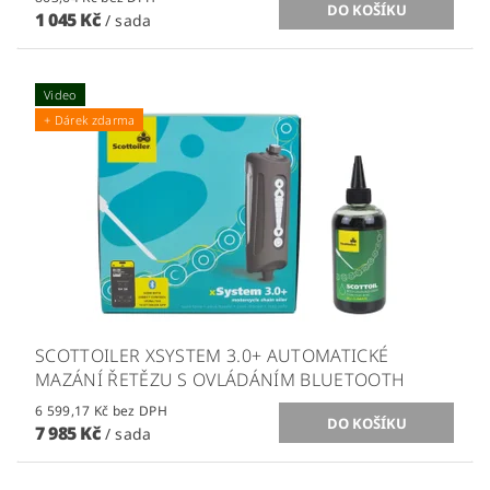
1 045 Kč
/ sada
Video
+ Dárek zdarma
SCOTTOILER XSYSTEM 3.0+ AUTOMATICKÉ
MAZÁNÍ ŘETĚZU S OVLÁDÁNÍM BLUETOOTH
6 599,17 Kč bez DPH
7 985 Kč
/ sada