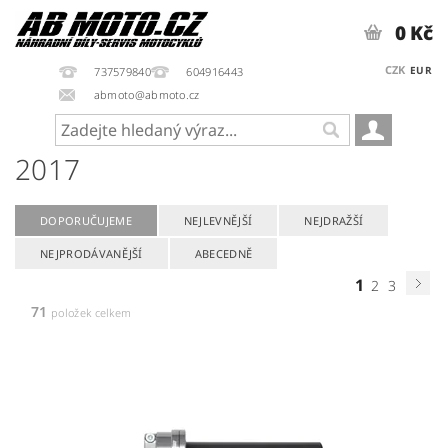
0 Kč
CZK
EUR
737579840
604916443
abmoto@abmoto.cz
2017
DOPORUČUJEME
NEJLEVNĚJŠÍ
NEJDRAŽŠÍ
NEJPRODÁVANĚJŠÍ
ABECEDNĚ
1
2
3
71
položek celkem