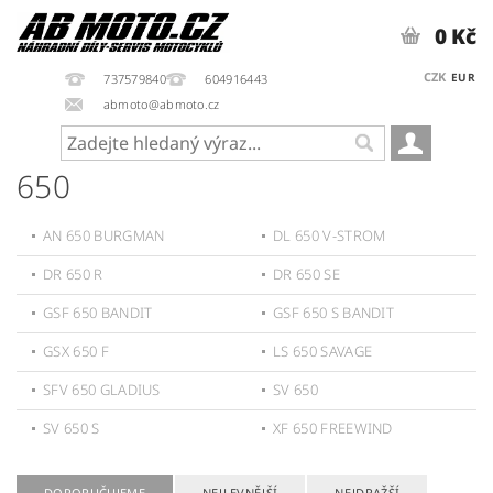
0 Kč
CZK
EUR
737579840
604916443
abmoto@abmoto.cz
650
AN 650 BURGMAN
DL 650 V-STROM
DR 650 R
DR 650 SE
GSF 650 BANDIT
GSF 650 S BANDIT
GSX 650 F
LS 650 SAVAGE
SFV 650 GLADIUS
SV 650
SV 650 S
XF 650 FREEWIND
DOPORUČUJEME
NEJLEVNĚJŠÍ
NEJDRAŽŠÍ