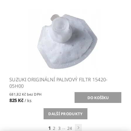
SUZUKI ORIGINÁLNÍ PALIVOVÝ FILTR 15420-
05H00
681,82 Kč bez DPH
825 Kč
/ ks
DALŠÍ PRODUKTY
1
...
2
3
24