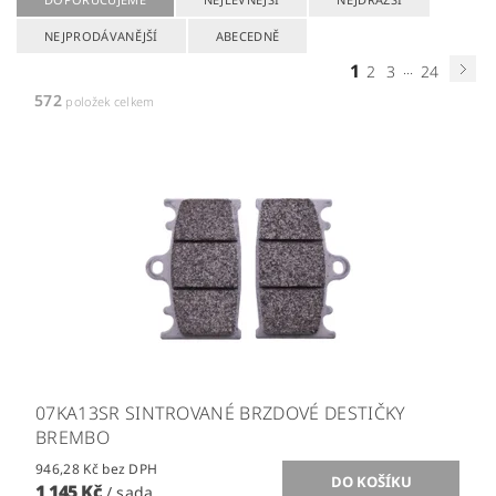
NEJPRODÁVANĚJŠÍ
ABECEDNĚ
1
...
2
3
24
572
položek celkem
07KA13SR SINTROVANÉ BRZDOVÉ DESTIČKY
BREMBO
946,28 Kč bez DPH
1 145 Kč
/ sada