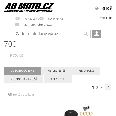
0 Kč
CZK
EUR
737579840
604916443
abmoto@abmoto.cz
700
F 700 GS
DOPORUČUJEME
NEJLEVNĚJŠÍ
NEJDRAŽŠÍ
NEJPRODÁVANĚJŠÍ
ABECEDNĚ
1
2
3
69
položek celkem