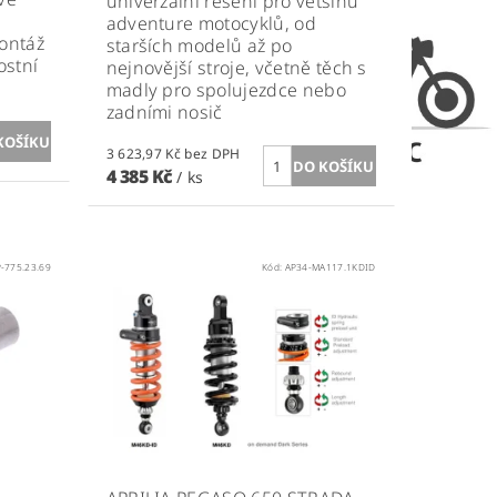
univerzální řešení pro většinu
adventure motocyklů, od
ontáž
starších modelů až po
ostní
nejnovější stroje, včetně těch s
madly pro spolujezdce nebo
zadními nosič
3 623,97 Kč bez DPH
4 385 Kč
/ ks
-775.23.69
Kód:
AP34-MA117.1KDID