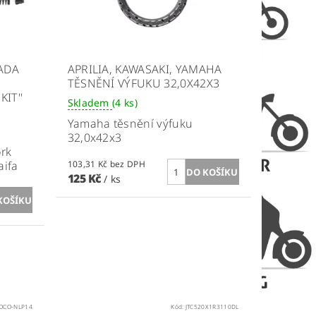
RADA
APRILIA, KAWASAKI, YAMAHA
TĚSNĚNÍ VÝFUKU 32,0X42X3
KIT''
Skladem
(4 ks)
Yamaha těsnění výfuku
32,0x42x3
ork
aifa
103,31 Kč bez DPH
125 Kč
/ ks
OCO-NLP14
Kód:
JTC520X1R3110DL