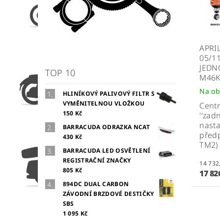
APRI
05/1
JEDN
TOP 10
M46
Na ob
HLINÍKOVÝ PALIVOVÝ FILTR S
VYMĚNITELNOU VLOŽKOU
Centr
150 Kč
''zadn
nasta
BARRACUDA ODRAZKA NCAT
předp
430 Kč
TM2)
BARRACUDA LED OSVĚTLENÍ
REGISTRAČNÍ ZNAČKY
805 Kč
17 82
894DC DUAL CARBON
ZÁVODNÍ BRZDOVÉ DESTIČKY
SBS
1 095 Kč