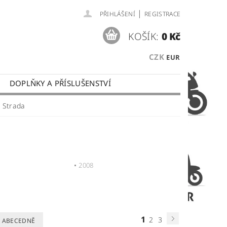
|
PŘIHLÁŠENÍ
REGISTRACE
KOŠÍK:
0 Kč
CZK
EUR
DOPLŇKY A PŘÍSLUŠENSTVÍ
 PLATBY
OBCHODNÍ PODMÍNKY
 Strada
2008
1
2
3
ABECEDNĚ