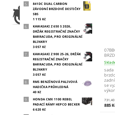
841DC DUAL CARBON
ZÁVODNÍ BRZDOVÉ DESTIČKY
SBS
1 115 Kč
KAWASAKI Z 650 S 2026,
DRŽÁK REGISTRAČNÍ ZNAČKY
BARRACUDA, PRO ORIGINÁLNÍ
BLINKRY
3 057 Kč
07BB
KAWASAKI Z 900 25-26, DRŽÁK
BRZD
REGISTRAČNÍ ZNAČKY
Skla
BARRACUDA, PRO ORIGINÁLNÍ
sada 
BLINKRY
brzdo
3 057 Kč
zadní
RMS BENZÍNOVÁ PALIVOVÁ
se vy
HADIČKA PRŮHLEDNÁ
výkon
40 Kč
HONDA CMX 1100 REBEL
PADACÍ RÁMY HEPCO BECKER
885 
6 620 Kč