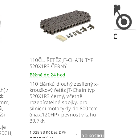
110ČL. ŘETĚZ JT-CHAIN TYP
520X1R3 ČERNÝ
Běžně do 24 hod
110 článků dlouhý zesílený x-
h) /
kroužkový řetěz JT-Chain typ
d:
520X1R3 černý, včetně
7mm,
rozebíratelné spojky, pro
ů
,
silniční motocykly do 800ccm
šší
(max.120HP), pevnost v tahu
39,7kN
uje
20CH,
1 028,93 Kč bez DPH