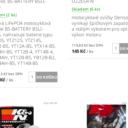
RIE BS-BATTERY BSLI-
U22ESR-N
6
Skladem
(6 ks)
dem
(2 ks)
motocyklové svíčky Denso
ová LiFePO4 motocyklová
vynikají špičkovým zapal
ie BS-BATTERY BSLI-
a stálým výkonem pro opt
6,
n
ahrazuje baterie typu
výkon motoru
S, YTZ12S, YTZ14S,
-BS, YT12A-BS, YTX14-BS,
119,83 Kč bez DPH
145 Kč
H-BS, YT12B-4, YT14B-4,
/ ks
4AH, YT12B-BS, YB12B-B2,
4AH-BS, YT14B-BS
2 632,23 Kč bez DPH
 Kč
/ ks
Kód:
KN145
Kód: