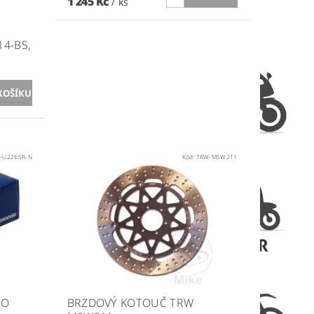
1 245 Kč
/ ks
14-BS,
-U22ESR-N
Kód:
TRW-MSW211
SO
BRZDOVÝ KOTOUČ TRW