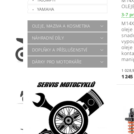
M14X
OLEJ
YAMAHA
3-7 p
M14X
OLEJE, MAZIVA A KOSMETIKA
oleje
snadn
NÁHRADNÍ DÍLY
vypou
oleje
DOPLŇKY A PŘÍSLUŠENSTVÍ
konta
mani
DÁRKY PRO MOTORKÁŘE
1 245