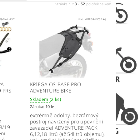
1
3
52
Stránka
z
-
položek celkem
090N-L-RST
Kód:
KRIEGA-KOSBA-J
PA
KRIEGA OS-BASE PRO
9 PRS
ADVENTURE BIKE
Skladem
(2 ks)
Záruka: 10 let
extrémně odolný, bezrámový
m
postroj navržený pro upevnění
8/19
zavazadel ADVENTURE PACK
ení
6,12,18 litrů (až 54litrů objemu),
vé