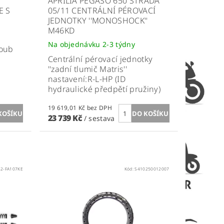
APRILIA PEGASO 650 STRADA
E S
05/11 CENTRÁLNÍ PÉROVACÍ
JEDNOTKY ''MONOSHOCK''
M46KD
Na objednávku 2-3 týdny
roub
Centrální pérovací jednotky
''zadní tlumič Matris''
nastavení:R-L-HP (ID
hydraulické předpětí pružiny)
19 619,01 Kč bez DPH
23 739 Kč
/ sestava
32-FA107KE
Kód:
S410250012007