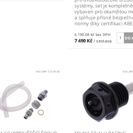
systémy, set je kompletně
vybaven pro okamžitou m
a splňuje přísné bezpečn
normy díky certifikaci ABE
6 190,08 Kč bez DPH
7 490 Kč
/ sestava
Kód:
JMP-723.08.68
Kód:
JMP