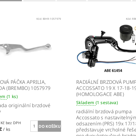
Kód:
BIHR-1057979
Kód:
RB
OVÁ PÁČKA APRILIA,
RADIÁLNÍ BRZDOVÁ PUM
A (BREMBO) 1057979
ACCOSSATO 19 X 17-18-1
(HOMOLOGACE ABE)
dem
(1 ks)
Skladem
(1 sestava)
da originální brzdové
y
radiální brzdová pumpa
Accossato s nastavitelný
202,48 Kč bez DPH
odsazením (PRS) 19x 17/1
Kč
/ ks
představuje vrcholné řeš
pro dvoukotoučové brzdo