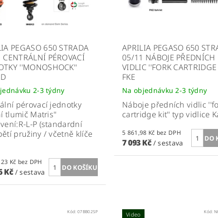
LIA PEGASO 650 STRADA
APRILIA PEGASO 650 ST
1 CENTRÁLNÍ PÉROVACÍ
05/11 NÁBOJE PŘEDNÍCH
OTKY ''MONOSHOCK''
VIDLIC ''FORK CARTRIDGE 
KD
FKE
jednávku 2-3 týdny
Na objednávku 2-3 týdny
ální pérovací jednotky
Náboje předních vidlic ''f
í tlumič Matris''
cartridge kit'' typ vidlice K
vení:R-L-P (standardní
ětí pružiny / včetně klíče
5 861,98 Kč bez DPH
7 093 Kč
/ sestava
14 732,23 Kč bez DPH
6 Kč
/ sestava
Kód:
07BB02SP
Kód:
N
Video