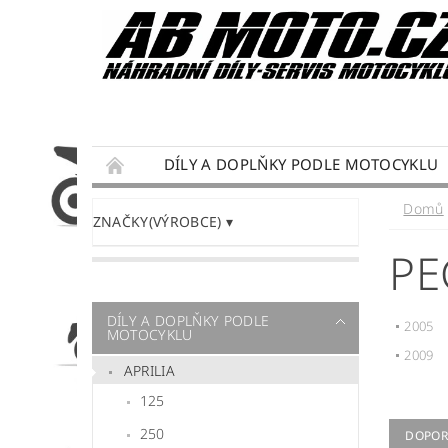
DÍLY A DOPLŇKY PODLE MOTOCYKLU
DÁRKY PRO MOTORKÁŘE
SERVIS MOTO
Domů
ZNAČKY(VÝROBCE)
PODMÍNKY OCHRANY OSOBNÍCH ÚDAJŮ
PE
DÍLY A DOPLŇKY PODLE
2005
MOTOCYKLU
2009
APRILIA
125
250
DOPOR