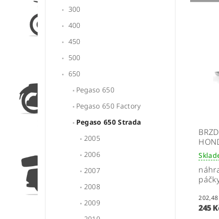
300
400
450
500
650
Pegaso 650
Pegaso 650 Factory
Pegaso 650 Strada
BRZD
2005
HOND
2006
Skla
náhra
2007
páčk
2008
2009
245 
2010