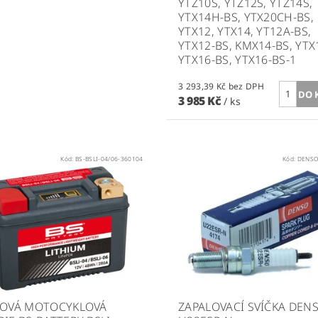
YTZ10S, YTZ12S, YTZ14S,
YTX14H-BS, YTX20CH-BS,
YTX12, YTX14, YT12A-BS,
YTX12-BS, KMX14-BS, YTX
YTX16-BS, YTX16-BS-1
3 293,39 Kč bez DPH
3 985 Kč
/ ks
Kód:
BS-BSLI-04/06-360104
Kód:
DENSO
IOVÁ MOTOCYKLOVÁ
ZAPALOVACÍ SVÍČKA DEN