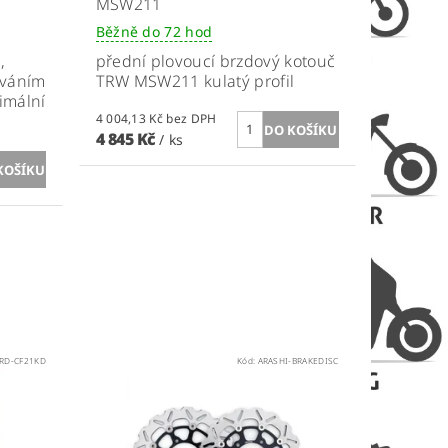
MSW211
Běžně do 72 hod
,
přední plovoucí brzdový kotouč
ováním
TRW MSW211 kulatý profil
imální
4 004,13 Kč bez DPH
4 845 Kč
/ ks
RD-CF21KD
Kód:
ARASHI-BRAKEDISC