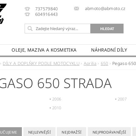
abmoto@abmoto.cz
737579840
604916443
OLEJE, MAZIVA A KOSMETIKA
NÁHRADNÍ DÍLY
CYKLŮ
KONTAKT
NAPIŠTE NÁM
DOPRAVA A
DÍLY A DOPLŇKY PODLE MOTOCYKLU
Aprilia
650
Pegaso 650
PRODÁVANÉ ZNAČKY
HODNOCENÍ OBCHODU
GASO 650 STRADA
2006
2007
2010
UČUJEME
NEJLEVNĚJŠÍ
NEJDRAŽŠÍ
NEJPRODÁVANĚJŠÍ