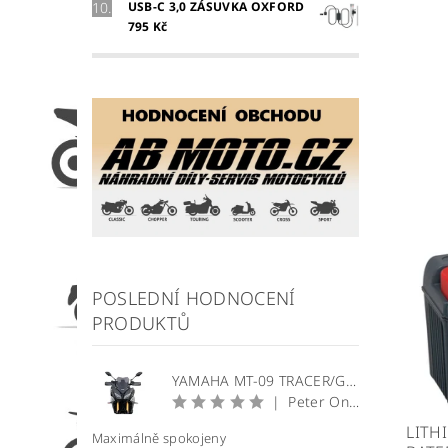
USB-C 3,0 ZÁSUVKA OXFORD
795 Kč
POSLEDNÍ HODNOCENÍ
PRODUKTŮ
YAMAHA MT-09 TRACER/GT plexi štít WRS Sport
|
Peter Onuščák
LITH
Maximálně spokojeny