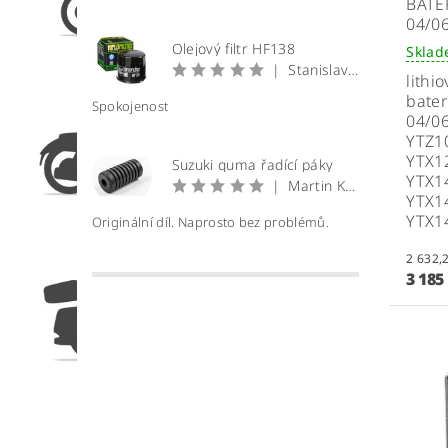
BATE
04/0
Olejový filtr HF138
Skla
|
Stanislav Prečan
lithi
bater
Spokojenost
04/0
YTZ10
YTX12
Suzuki guma řadící páky
YTX14
|
Martin Krátký
YTX1
YTX1
Originální díl. Naprosto bez problémů.
3 185