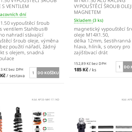
1.50 VYPOUŠTĚCÍ ŠROUB
M14X1.50 ALU RACING
E S VENTILEM
VYPOUŠTĚCÍ ŠROUB OLEJ
MAGNETEM
racovních dní
Skladem
(3 ks)
1.50 vypouštěcí šroub
 s ventilem Stahlbus®
magnetický vypouštěcí š
o nahradí stávající
oleje
M14X1.50,
štěcí šroub oleje, výměna
délka 12mm, šestihranná
 bez použití nářadí, žádný
hlava, hlíník, s otvory pro
kt s olejem, snadná
zajišťovací drát
pulace
152,89 Kč bez DPH
185 Kč
1 028,93 Kč bez DPH
/ ks
 Kč
/ sestava
Kód:
AP33-MA117.1KD
Kód:
AP