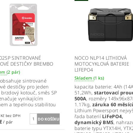
02SP SINTROVANÉ
NOCO NLP14 LITHIOVÁ
OVÉ DESTIČKY BREMBO
MOTOCYKLOVÁ BATERIE
LIFEPO4
dem
(2 pár)
Skladem
(1 ks)
obsahuje sintrované
vé destičky pro jeden
kapacita baterie: 4Ah (14A
 brzdový kotouč, směs SP
51,2Wh,
startovací prou
značuje vynikajícím
500A
, rozměry 149x96x8
em a tepelnou stabilitou
1.17kg,
záruka 60 měsíc
Lithium Powersport nejvy
731,40 Kč bez DPH
řada baterií
LiFePO4,
Kč
/ pár
dynamický BMS
, nahraz
baterie typu
YTX14H, YTX